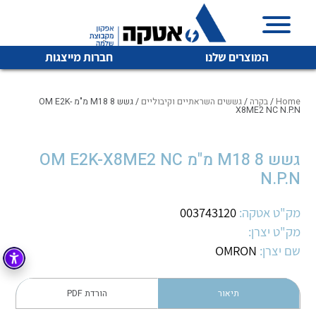
המוצרים שלנו
חברות מייצגות
Home
/
בקרה
/
גששים השראתיים וקיבוליים
/ גשש M18 8 מ"מ OM E2K-
X8ME2 NC N.P.N
איכות | שרות | זמינות
גשש M18 8 מ"מ OM E2K-X8ME2 NC
לכל מוצרי היצרן
לכל מוצרי היצרן
N.P.N
אטקה בע”מ היא החברה הגדולה והמובילה בישראל בשיווק
והפצה של מוצרי
מיתוג, בקרה , ואינסטלציה חשמלית ופעילה ב7 תחומים:
מק"ט אטקה:
003743120
מק"ט יצרן:
חשמל
מיתוג ואינסטלציה חשמלית
שם יצרן:
OMRON
בקרה
רובוטיקה ואוטומציה תעשייתית
לכל מוצרי היצרן
לכל מוצרי היצרן
זיווד
תיאור
הורדת PDF
קופסאות וארונות לחשמל, בקרה ואלקטרוניקה