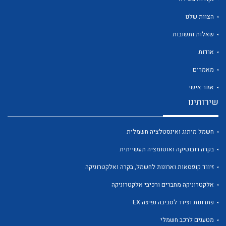
הצוות שלנו
שאלות ותשובות
אודות
לכל מוצרי היצרן
לכל מוצרי היצרן
מאמרים
אזור אישי
שירותינו
חשמל מיתוג ואינסטלציה חשמלית
בקרה רובוטיקה ואוטומציה תעשייתית
זיווד קופסאות וארונות לחשמל, בקרה ואלקטרוניקה
לכל מוצרי היצרן
לכל מוצרי היצרן
אלקטרוניקה מחברים ורכיבי אלקטרוניקה
פתרונות וציוד לסביבה נפיצה EX
מטענים לרכב חשמלי