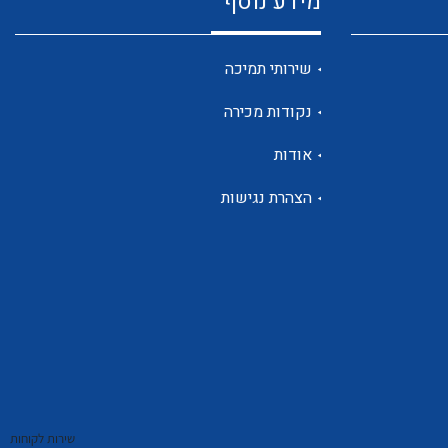
מידע נוסף
שנטים
שירותי תמיכה
נקודות מכירה
ממסרי זליגה
אודות
הצהרת נגישות
צגי מתח ,זרם,תדירות ,וכו
אביזרים ל T7
שירות לקוחות