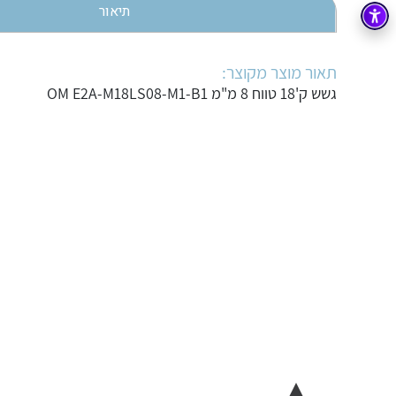
תיאור
בקרה
רובוטיקה ואוטומציה תעשייתית
זיווד
קופסאות וארונות לחשמל, בקרה ואלקטרוניקה
תאור מוצר מקוצר:
גשש ק'18 טווח 8 מ"מ OM E2A-M18LS08-M1-B1
אלקטרוניקה
מחברים ורכיבי אלקטרוניקה
פתרונות וציוד לסביבה נפיצה EX
מטענים לרכב חשמלי
פתרונות לתחום הסולארי