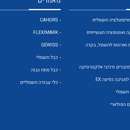
מאמרים
מדי מתח
אינסטלציה חשמלית
CAHORS
ה ואוטומציה תעשייתית
FLEXIMARK
רבי מודדים ומונים
 וארונות לחשמל, בקרה
GEWISS
כבל חשמלי
מתמרי זרם מתח תדר הספק
חברים ורכיבי אלקטרוניקה
כבל מתח גבוה
ותקשורת
לסביבה נפיצה EX
כלי עבודה חשמליים
 חשמלי
מחברים תעשייתיים – HDC
ם הסולארי