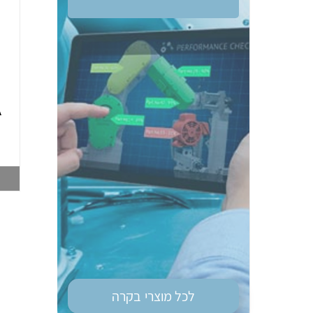
ממסר בטיחות OM
טיימר רב מיתחי גודל
G9SE-401 DC24
מאמ"ת OM H3DS-
A
ML 8MOD
003748212
003747028
צפייה במוצר
צפייה במוצר
לכל מוצרי
בקרה