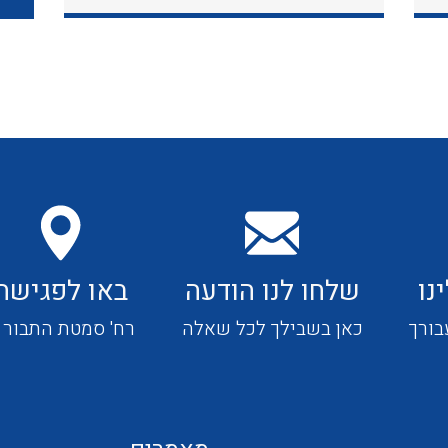
כבלי תקשורת ובקרה
כבלים גמישים
כבלים מיוחדים המיועדים
להתקנות במערכות הסולריות
נו
שלחו לנו הודעה
באו לפגישה
ציוד קוטר 22
בורך
כאן בשבילך לכל שאלה
רח' סמטת התבור 4
ציוד מודולרי