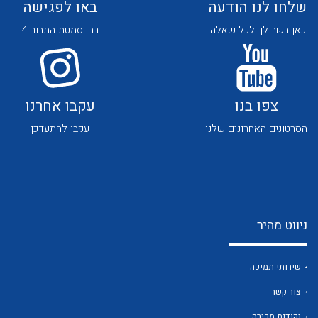
שלחו לנו הודעה
באו לפגישה
כאן בשבילך לכל שאלה
רח' סמטת התבור 4
צפו בנו
עקבו אחרנו
לכל מוצרי היצרן
לכל מוצרי היצרן
הסרטונים האחרונים שלנו
עקבו להתעדכן
ניווט מהיר
לכל מוצרי היצרן
לכל מוצרי היצרן
שירותי תמיכה
צור קשר
נקודות מכירה