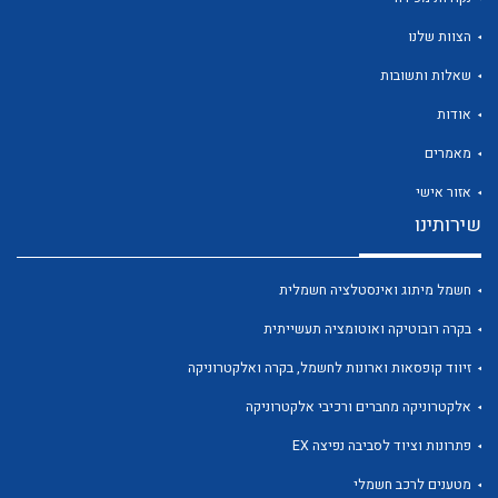
הצוות שלנו
שאלות ותשובות
אודות
לכל מוצרי היצרן
לכל מוצרי היצרן
מאמרים
אזור אישי
שירותינו
חשמל מיתוג ואינסטלציה חשמלית
בקרה רובוטיקה ואוטומציה תעשייתית
זיווד קופסאות וארונות לחשמל, בקרה ואלקטרוניקה
לכל מוצרי היצרן
לכל מוצרי היצרן
אלקטרוניקה מחברים ורכיבי אלקטרוניקה
פתרונות וציוד לסביבה נפיצה EX
מטענים לרכב חשמלי