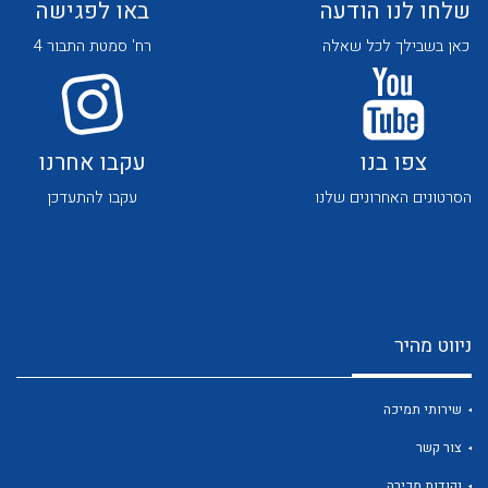
שלחו לנו הודעה
באו לפגישה
כאן בשבילך לכל שאלה
רח' סמטת התבור 4
צפו בנו
עקבו אחרנו
לכל מוצרי היצרן
לכל מוצרי היצרן
הסרטונים האחרונים שלנו
עקבו להתעדכן
ניווט מהיר
לכל מוצרי היצרן
לכל מוצרי היצרן
שירותי תמיכה
צור קשר
נקודות מכירה