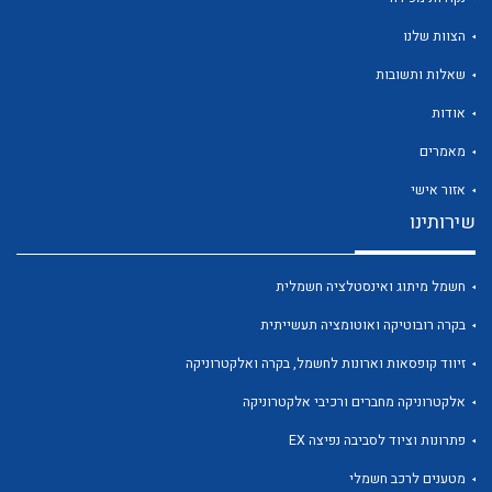
הצוות שלנו
שאלות ותשובות
אודות
לכל מוצרי היצרן
לכל מוצרי היצרן
מאמרים
אזור אישי
שירותינו
חשמל מיתוג ואינסטלציה חשמלית
בקרה רובוטיקה ואוטומציה תעשייתית
זיווד קופסאות וארונות לחשמל, בקרה ואלקטרוניקה
לכל מוצרי היצרן
לכל מוצרי היצרן
אלקטרוניקה מחברים ורכיבי אלקטרוניקה
פתרונות וציוד לסביבה נפיצה EX
מטענים לרכב חשמלי