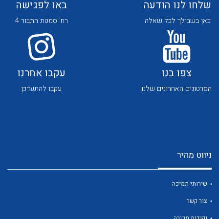
שלחו לנו הודעה
באו לפגישה
כאן בשבילך לכל שאלה
רח' סמטת התבור 4
צפו בנו
עקבו אחרנו
לכל מוצרי היצרן
לכל מוצרי היצרן
הסרטונים האחרונים שלנו
עקבו להתעדכן
ניווט מהיר
לכל מוצרי היצרן
לכל מוצרי היצרן
שירותי תמיכה
צור קשר
נקודות מכירה