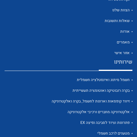
הצוות שלנו
שאלות ותשובות
אודות
לכל מוצרי היצרן
לכל מוצרי היצרן
מאמרים
אזור אישי
שירותינו
חשמל מיתוג ואינסטלציה חשמלית
בקרה רובוטיקה ואוטומציה תעשייתית
זיווד קופסאות וארונות לחשמל, בקרה ואלקטרוניקה
לכל מוצרי היצרן
לכל מוצרי היצרן
אלקטרוניקה מחברים ורכיבי אלקטרוניקה
פתרונות וציוד לסביבה נפיצה EX
מטענים לרכב חשמלי