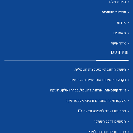
הצוות שלנו
שאלות ותשובות
אודות
מאמרים
לכל מוצרי היצרן
לכל מוצרי היצרן
אזור אישי
שירותינו
חשמל מיתוג ואינסטלציה חשמלית
בקרה רובוטיקה ואוטומציה תעשייתית
זיווד קופסאות וארונות לחשמל, בקרה ואלקטרוניקה
אלקטרוניקה מחברים ורכיבי אלקטרוניקה
לכל מוצרי היצרן
לכל מוצרי היצרן
פתרונות וציוד לסביבה נפיצה EX
מטענים לרכב חשמלי
פתרונות לתחום הסולארי