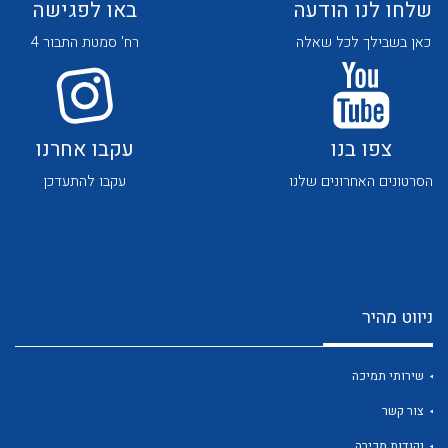
שלחו לנו הודעה
באו לפגישה
כאן בשבילך לכל שאלה
רח' סמטת התבור 4
צפו בנו
עקבו אחרנו
לכל מוצרי היצרן
לכל מוצרי היצרן
הסרטונים האחרונים שלנו
עקבו להתעדכן
ניווט מהיר
לכל מוצרי היצרן
לכל מוצרי היצרן
שירותי תמיכה
צור קשר
נקודות מכירה