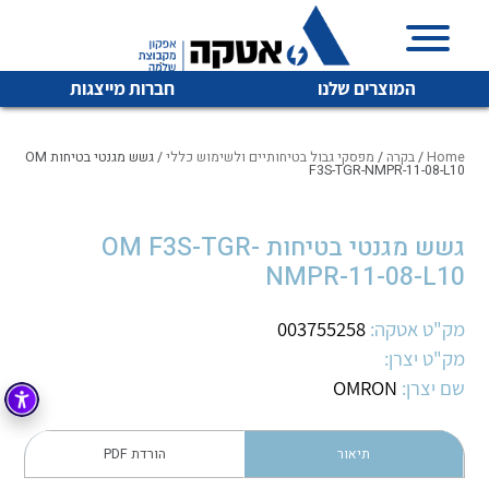
המוצרים שלנו
חברות מייצגות
Home
/
בקרה
/
מפסקי גבול בטיחותיים ולשימוש כללי
/ גשש מגנטי בטיחות OM
F3S-TGR-NMPR-11-08-L10
איכות | שרות | זמינות
גשש מגנטי בטיחות OM F3S-TGR-
לכל מוצרי היצרן
לכל מוצרי היצרן
NMPR-11-08-L10
אטקה בע”מ היא החברה הגדולה והמובילה בישראל בשיווק
והפצה של מוצרי
מיתוג, בקרה , ואינסטלציה חשמלית ופעילה ב7 תחומים:
מק"ט אטקה:
003755258
מק"ט יצרן:
חשמל
מיתוג ואינסטלציה חשמלית
שם יצרן:
OMRON
בקרה
רובוטיקה ואוטומציה תעשייתית
לכל מוצרי היצרן
לכל מוצרי היצרן
זיווד
תיאור
הורדת PDF
קופסאות וארונות לחשמל, בקרה ואלקטרוניקה