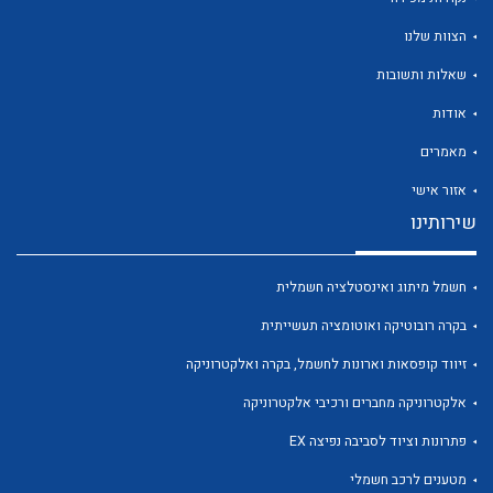
הצוות שלנו
שאלות ותשובות
אודות
לכל מוצרי היצרן
לכל מוצרי היצרן
מאמרים
אזור אישי
שירותינו
חשמל מיתוג ואינסטלציה חשמלית
בקרה רובוטיקה ואוטומציה תעשייתית
זיווד קופסאות וארונות לחשמל, בקרה ואלקטרוניקה
לכל מוצרי היצרן
לכל מוצרי היצרן
אלקטרוניקה מחברים ורכיבי אלקטרוניקה
פתרונות וציוד לסביבה נפיצה EX
מטענים לרכב חשמלי