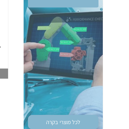
ממסר בטיחות OM
טיימר רב מיתחי גודל
G9SE-401 DC24
מאמ"ת OM H3DS-
A
ML 8MOD
003748212
003747028
צפייה במוצר
צפייה במוצר
לכל מוצרי
בקרה