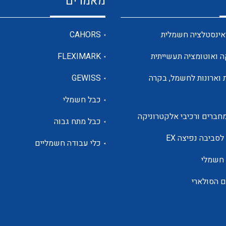
מאמרים
מדי מתח
אינסטלציה חשמלית
CAHORS
ה ואוטומציה תעשייתית
FLEXIMARK
רבי מודדים ומונים
 וארונות לחשמל, בקרה
GEWISS
כבל חשמלי
מתמרי זרם מתח תדר הספק
חברים ורכיבי אלקטרוניקה
כבל מתח גבוה
ותקשורת
לסביבה נפיצה EX
כלי עבודה חשמליים
 חשמלי
מחברים תעשייתיים – HDC
ם הסולארי