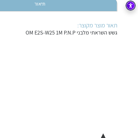
תיאור
בקרה
רובוטיקה ואוטומציה תעשייתית
זיווד
קופסאות וארונות לחשמל, בקרה ואלקטרוניקה
תאור מוצר מקוצר:
גשש השראתי מלבני OM E2S-W25 1M P.N.P
אלקטרוניקה
מחברים ורכיבי אלקטרוניקה
פתרונות וציוד לסביבה נפיצה EX
מטענים לרכב חשמלי
פתרונות לתחום הסולארי