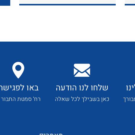
כבלי תקשורת ובקרה
כבלים גמישים
כבלים מיוחדים המיועדים
להתקנות במערכות הסולריות
נו
שלחו לנו הודעה
באו לפגישה
ציוד קוטר 22
בורך
כאן בשבילך לכל שאלה
רח' סמטת התבור 4
ציוד מודולרי