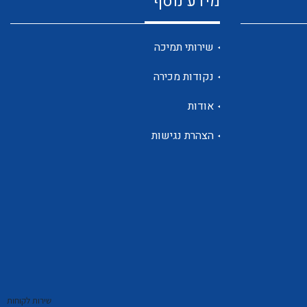
מידע נוסף
שנטים
שירותי תמיכה
נקודות מכירה
ממסרי זליגה
אודות
הצהרת נגישות
צגי מתח ,זרם,תדירות ,וכו
אביזרים ל T7
שירות לקוחות