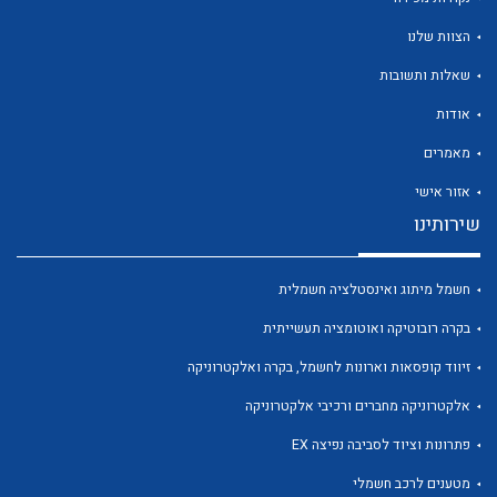
הצוות שלנו
שאלות ותשובות
אודות
לכל מוצרי היצרן
לכל מוצרי היצרן
מאמרים
אזור אישי
שירותינו
חשמל מיתוג ואינסטלציה חשמלית
בקרה רובוטיקה ואוטומציה תעשייתית
זיווד קופסאות וארונות לחשמל, בקרה ואלקטרוניקה
לכל מוצרי היצרן
לכל מוצרי היצרן
אלקטרוניקה מחברים ורכיבי אלקטרוניקה
פתרונות וציוד לסביבה נפיצה EX
מטענים לרכב חשמלי