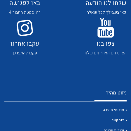
שלחו לנו הודעה
באו לפגישה
כאן בשבילך לכל שאלה
רח' סמטת התבור 4
צפו בנו
עקבו אחרנו
לכל מוצרי היצרן
לכל מוצרי היצרן
הסרטונים האחרונים שלנו
עקבו להתעדכן
ניווט מהיר
לכל מוצרי היצרן
לכל מוצרי היצרן
שירותי תמיכה
צור קשר
נקודות מכירה