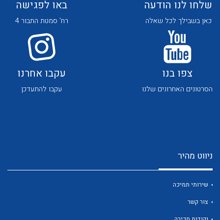
שלחו לנו הודעה
באו לפגישה
כאן בשבילך לכל שאלה
רח' סמטת התבור 4
צפו בנו
עקבו אחרנו
לכל מוצרי היצרן
לכל מוצרי היצרן
הסרטונים האחרונים שלנו
עקבו להתעדכן
ניווט מהיר
לכל מוצרי היצרן
לכל מוצרי היצרן
שירותי תמיכה
צור קשר
נקודות מכירה