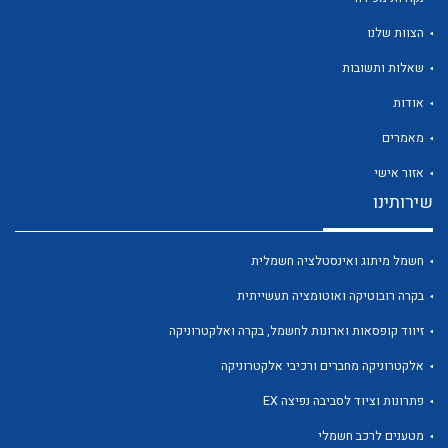
הצוות שלנו
שאלות ותשובות
אודות
לכל מוצרי היצרן
לכל מוצרי היצרן
מאמרים
אזור אישי
שירותינו
חשמל מיתוג ואינסטלציה חשמלית
בקרה רובוטיקה ואוטומציה תעשייתית
זיווד קופסאות וארונות לחשמל, בקרה ואלקטרוניקה
לכל מוצרי היצרן
לכל מוצרי היצרן
אלקטרוניקה מחברים ורכיבי אלקטרוניקה
פתרונות וציוד לסביבה נפיצה EX
מטענים לרכב חשמלי