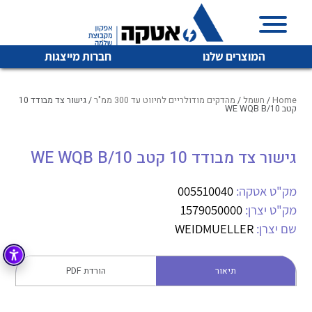
המוצרים שלנו
חברות מייצגות
Home
/
חשמל
/
מהדקים מודולריים לחיווט עד 300 ממ"ר
/ גישור צד מבודד 10
קטב WE WQB B/10
איכות | שרות | זמינות
גישור צד מבודד 10 קטב WE WQB B/10
לכל מוצרי היצרן
לכל מוצרי היצרן
אטקה בע”מ היא החברה הגדולה והמובילה בישראל בשיווק
מק"ט אטקה:
005510040
והפצה של מוצרי
מיתוג, בקרה , ואינסטלציה חשמלית ופעילה ב7 תחומים:
מק"ט יצרן:
1579050000
שם יצרן:
WEIDMUELLER
חשמל
מיתוג ואינסטלציה חשמלית
בקרה
רובוטיקה ואוטומציה תעשייתית
תיאור
הורדת PDF
לכל מוצרי היצרן
לכל מוצרי היצרן
זיווד
קופסאות וארונות לחשמל, בקרה ואלקטרוניקה