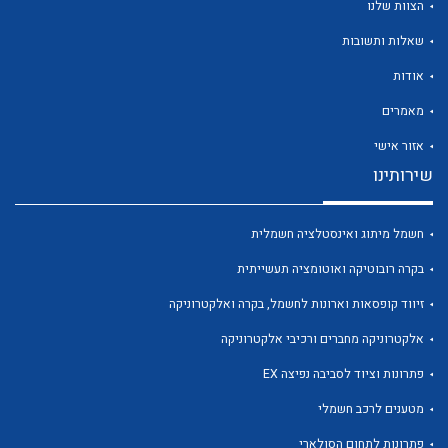
הצוות שלנו
שאלות ותשובות
אודות
מאמרים
לכל מוצרי היצרן
לכל מוצרי היצרן
אזור אישי
שירותינו
חשמל מיתוג ואינסטלציה חשמלית
בקרה רובוטיקה ואוטומציה תעשייתית
זיווד קופסאות וארונות לחשמל, בקרה ואלקטרוניקה
אלקטרוניקה מחברים ורכיבי אלקטרוניקה
לכל מוצרי היצרן
לכל מוצרי היצרן
פתרונות וציוד לסביבה נפיצה EX
מטענים לרכב חשמלי
פתרונות לתחום הסולארי