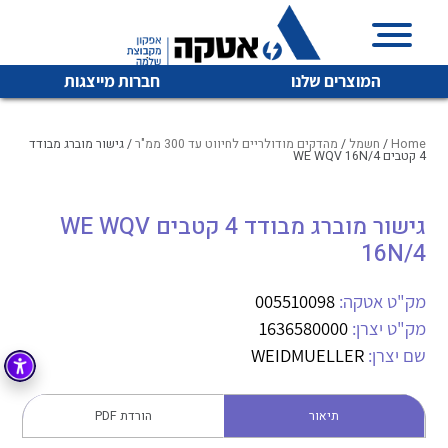
המוצרים שלנו
חברות מייצגות
Home
/
חשמל
/
מהדקים מודולריים לחיווט עד 300 ממ"ר
/ גישור מוברג מבודד
4 קטבים WE WQV 16N/4
איכות | שרות | זמינות
גישור מוברג מבודד 4 קטבים WE WQV
לכל מוצרי היצרן
לכל מוצרי היצרן
16N/4
אטקה בע”מ היא החברה הגדולה והמובילה בישראל בשיווק
והפצה של מוצרי
מיתוג, בקרה , ואינסטלציה חשמלית ופעילה ב7 תחומים:
מק"ט אטקה:
005510098
מק"ט יצרן:
1636580000
חשמל
מיתוג ואינסטלציה חשמלית
שם יצרן:
WEIDMUELLER
בקרה
רובוטיקה ואוטומציה תעשייתית
לכל מוצרי היצרן
לכל מוצרי היצרן
זיווד
תיאור
הורדת PDF
קופסאות וארונות לחשמל, בקרה ואלקטרוניקה