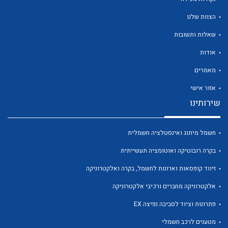
הצוות שלנו
שאלות ותשובות
אודות
לכל מוצרי היצרן
לכל מוצרי היצרן
מאמרים
אזור אישי
שירותינו
חשמל מיתוג ואינסטלציה חשמלית
בקרה רובוטיקה ואוטומציה תעשייתית
זיווד קופסאות וארונות לחשמל, בקרה ואלקטרוניקה
לכל מוצרי היצרן
לכל מוצרי היצרן
אלקטרוניקה מחברים ורכיבי אלקטרוניקה
פתרונות וציוד לסביבה נפיצה EX
מטענים לרכב חשמלי