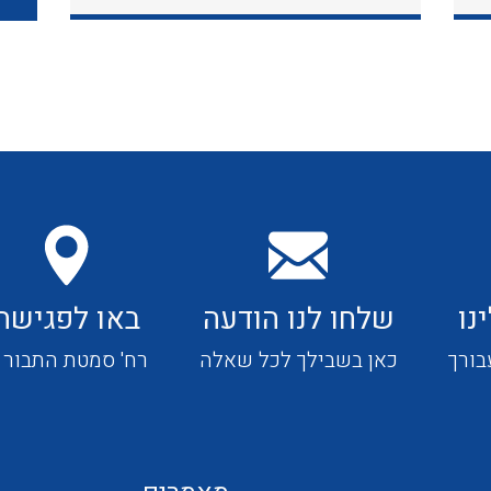
כבלי תקשורת ובקרה
כבלים גמישים
כבלים מיוחדים המיועדים
להתקנות במערכות הסולריות
נו
שלחו לנו הודעה
באו לפגישה
ציוד קוטר 22
בורך
כאן בשבילך לכל שאלה
רח' סמטת התבור 4
ציוד מודולרי