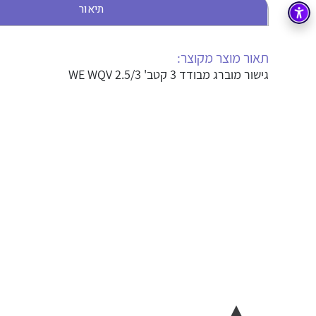
תיאור
בקרה
רובוטיקה ואוטומציה תעשייתית
זיווד
קופסאות וארונות לחשמל, בקרה ואלקטרוניקה
תאור מוצר מקוצר:
גישור מוברג מבודד 3 קטב' WE WQV 2.5/3
אלקטרוניקה
מחברים ורכיבי אלקטרוניקה
פתרונות וציוד לסביבה נפיצה EX
מטענים לרכב חשמלי
פתרונות לתחום הסולארי