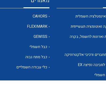
מאמרים
מדי מתח
אינסטלציה חשמלית
CAHORS
ה ואוטומציה תעשייתית
FLEXIMARK
רבי מודדים ומונים
 וארונות לחשמל, בקרה
GEWISS
כבל חשמלי
מתמרי זרם מתח תדר הספק
חברים ורכיבי אלקטרוניקה
כבל מתח גבוה
ותקשורת
לסביבה נפיצה EX
כלי עבודה חשמליים
 חשמלי
מחברים תעשייתיים – HDC
ם הסולארי