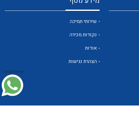
מידע נוסף
שנטים
שירותי תמיכה
נקודות מכירה
ממסרי זליגה
אודות
הצהרת נגישות
שירות לקוחות
צגי מתח ,זרם,תדירות ,וכו
אביזרים ל T7