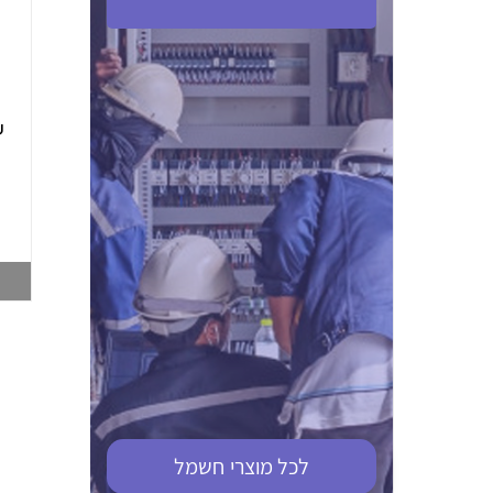
ABB S201M-C 16
ABB MS116-4,0
(2.5-4) הגנת מנוע
10KA מא"ז חד
טרמו מגנטי
קוטבי
002321366
002810095
צפייה במוצר
צפייה במוצר
לכל מוצרי
חשמל