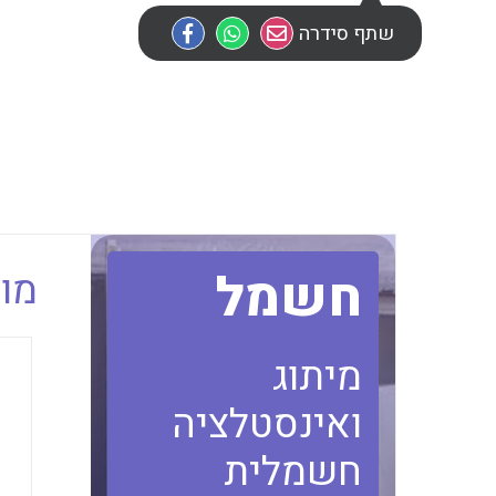
שתף סידרה
חשמל
מוב
מיתוג
ואינסטלציה
חשמלית