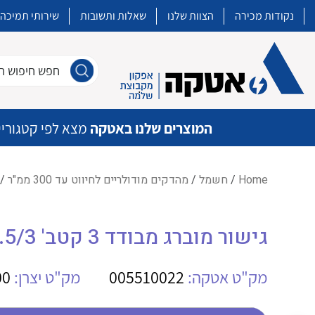
נקודות מכירה
הצוות שלנו
שאלות ותשובות
שירותי תמיכה
חפש חיפוש חו
המוצרים שלנו באטקה
מצא לפי קטגוריי
Home
/
חשמל
/
מהדקים מודולריים לחיווט עד 300 ממ"ר
/ ג
איכות | שרות | זמינות
גישור מוברג מבודד 3 קטב' WE WQV 2.5/3
אטקה בע”מ היא החברה הגדולה והמובילה בישראל בשיווק והפצה של מוצרי
מיתוג, בקרה , ואינסטלציה חשמלית ופעילה ב7 תחומים:
מק"ט אטקה:
005510022
מק"ט יצרן:
00
חשמל
מיתוג ואינסטלציה חשמלית