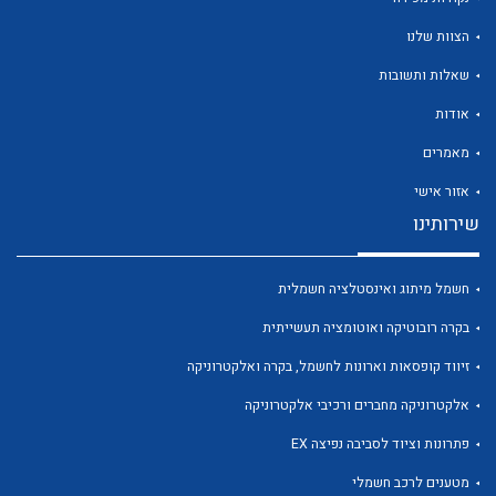
הצוות שלנו
שאלות ותשובות
אודות
לכל מוצרי היצרן
לכל מוצרי היצרן
מאמרים
אזור אישי
שירותינו
חשמל מיתוג ואינסטלציה חשמלית
בקרה רובוטיקה ואוטומציה תעשייתית
זיווד קופסאות וארונות לחשמל, בקרה ואלקטרוניקה
לכל מוצרי היצרן
לכל מוצרי היצרן
אלקטרוניקה מחברים ורכיבי אלקטרוניקה
פתרונות וציוד לסביבה נפיצה EX
מטענים לרכב חשמלי