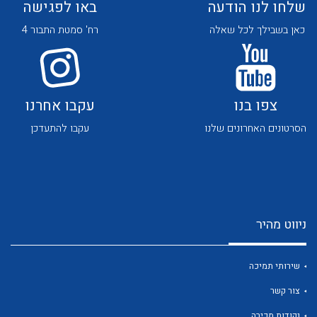
שלחו לנו הודעה
באו לפגישה
כאן בשבילך לכל שאלה
רח' סמטת התבור 4
צפו בנו
עקבו אחרנו
לכל מוצרי היצרן
לכל מוצרי היצרן
הסרטונים האחרונים שלנו
עקבו להתעדכן
ניווט מהיר
לכל מוצרי היצרן
לכל מוצרי היצרן
שירותי תמיכה
צור קשר
נקודות מכירה