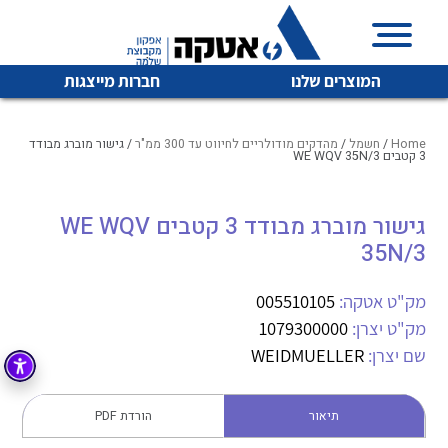
המוצרים שלנו
חברות מייצגות
Home
/
חשמל
/
מהדקים מודולריים לחיווט עד 300 ממ"ר
/ גישור מוברג מבודד
3 קטבים WE WQV 35N/3
איכות | שרות | זמינות
גישור מוברג מבודד 3 קטבים WE WQV
לכל מוצרי היצרן
לכל מוצרי היצרן
35N/3
אטקה בע”מ היא החברה הגדולה והמובילה בישראל בשיווק
והפצה של מוצרי
מיתוג, בקרה , ואינסטלציה חשמלית ופעילה ב7 תחומים:
מק"ט אטקה:
005510105
מק"ט יצרן:
1079300000
חשמל
מיתוג ואינסטלציה חשמלית
שם יצרן:
WEIDMUELLER
בקרה
רובוטיקה ואוטומציה תעשייתית
לכל מוצרי היצרן
לכל מוצרי היצרן
זיווד
תיאור
הורדת PDF
קופסאות וארונות לחשמל, בקרה ואלקטרוניקה