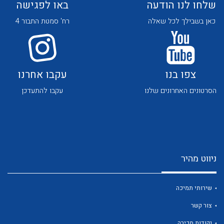
שלחו לנו הודעה
באו לפגישה
כאן בשבילך לכל שאלה
רח' סמטת התבור 4
צפו בנו
עקבו אחרנו
לכל מוצרי היצרן
לכל מוצרי היצרן
הסרטונים האחרונים שלנו
עקבו להתעדכן
ניווט מהיר
לכל מוצרי היצרן
לכל מוצרי היצרן
שירותי תמיכה
צור קשר
נקודות מכירה