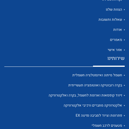
הצוות שלנו
שאלות ותשובות
אודות
לכל מוצרי היצרן
לכל מוצרי היצרן
מאמרים
אזור אישי
שירותינו
חשמל מיתוג ואינסטלציה חשמלית
בקרה רובוטיקה ואוטומציה תעשייתית
זיווד קופסאות וארונות לחשמל, בקרה ואלקטרוניקה
לכל מוצרי היצרן
לכל מוצרי היצרן
אלקטרוניקה מחברים ורכיבי אלקטרוניקה
פתרונות וציוד לסביבה נפיצה EX
מטענים לרכב חשמלי