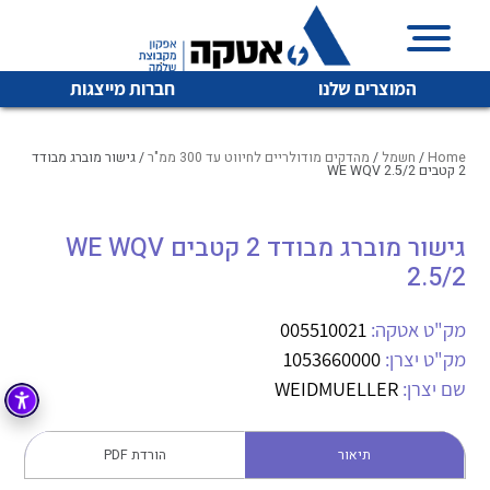
המוצרים שלנו
חברות מייצגות
Home
/
חשמל
/
מהדקים מודולריים לחיווט עד 300 ממ"ר
/ גישור מוברג מבודד
2 קטבים WE WQV 2.5/2
איכות | שרות | זמינות
גישור מוברג מבודד 2 קטבים WE WQV
לכל מוצרי היצרן
לכל מוצרי היצרן
2.5/2
אטקה בע”מ היא החברה הגדולה והמובילה בישראל בשיווק
והפצה של מוצרי
מיתוג, בקרה , ואינסטלציה חשמלית ופעילה ב7 תחומים:
מק"ט אטקה:
005510021
מק"ט יצרן:
1053660000
חשמל
מיתוג ואינסטלציה חשמלית
שם יצרן:
WEIDMUELLER
בקרה
רובוטיקה ואוטומציה תעשייתית
לכל מוצרי היצרן
לכל מוצרי היצרן
זיווד
תיאור
הורדת PDF
קופסאות וארונות לחשמל, בקרה ואלקטרוניקה