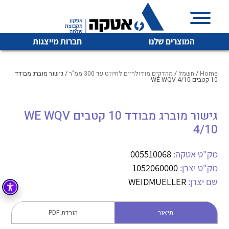
המוצרים שלנו
חברות מייצגות
Home
/
חשמל
/
מהדקים מודולריים לחיווט עד 300 ממ"ר
/ גישור מוברג מבודד
10 קטבים WE WQV 4/10
איכות | שרות | זמינות
גישור מוברג מבודד 10 קטבים WE WQV
לכל מוצרי היצרן
לכל מוצרי היצרן
4/10
אטקה בע”מ היא החברה הגדולה והמובילה בישראל בשיווק
והפצה של מוצרי
מיתוג, בקרה , ואינסטלציה חשמלית ופעילה ב7 תחומים:
מק"ט אטקה:
005510068
מק"ט יצרן:
1052060000
חשמל
מיתוג ואינסטלציה חשמלית
שם יצרן:
WEIDMUELLER
בקרה
רובוטיקה ואוטומציה תעשייתית
לכל מוצרי היצרן
לכל מוצרי היצרן
זיווד
תיאור
הורדת PDF
קופסאות וארונות לחשמל, בקרה ואלקטרוניקה