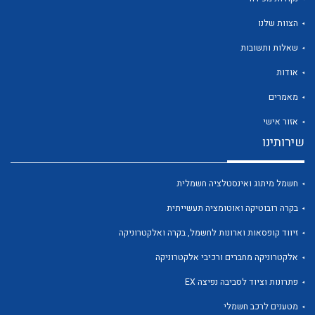
הצוות שלנו
שאלות ותשובות
אודות
לכל מוצרי היצרן
לכל מוצרי היצרן
מאמרים
אזור אישי
שירותינו
חשמל מיתוג ואינסטלציה חשמלית
בקרה רובוטיקה ואוטומציה תעשייתית
זיווד קופסאות וארונות לחשמל, בקרה ואלקטרוניקה
לכל מוצרי היצרן
לכל מוצרי היצרן
אלקטרוניקה מחברים ורכיבי אלקטרוניקה
פתרונות וציוד לסביבה נפיצה EX
מטענים לרכב חשמלי