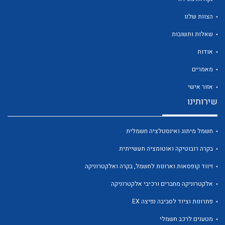
הצוות שלנו
שאלות ותשובות
אודות
לכל מוצרי היצרן
לכל מוצרי היצרן
מאמרים
אזור אישי
שירותינו
חשמל מיתוג ואינסטלציה חשמלית
בקרה רובוטיקה ואוטומציה תעשייתית
זיווד קופסאות וארונות לחשמל, בקרה ואלקטרוניקה
לכל מוצרי היצרן
לכל מוצרי היצרן
אלקטרוניקה מחברים ורכיבי אלקטרוניקה
פתרונות וציוד לסביבה נפיצה EX
מטענים לרכב חשמלי