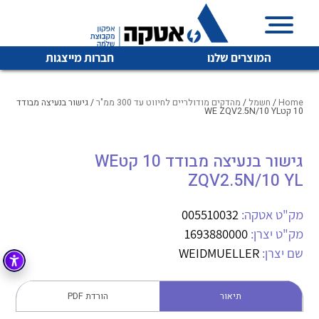
המוצרים שלנו
חברות מייצגות
Home
/
חשמל
/
מהדקים מודולריים לחיווט עד 300 ממ"ר
/ גישור בנעיצה מבודד
10 קטWE ZQV2.5N/10 YL
איכות | שרות | זמינות
גישור בנעיצה מבודד 10 קטWE
לכל מוצרי היצרן
לכל מוצרי היצרן
ZQV2.5N/10 YL
אטקה בע”מ היא החברה הגדולה והמובילה בישראל בשיווק
והפצה של מוצרי
מיתוג, בקרה , ואינסטלציה חשמלית ופעילה ב7 תחומים:
מק"ט אטקה:
005510032
מק"ט יצרן:
1693880000
חשמל
מיתוג ואינסטלציה חשמלית
שם יצרן:
WEIDMUELLER
בקרה
רובוטיקה ואוטומציה תעשייתית
לכל מוצרי היצרן
לכל מוצרי היצרן
זיווד
תיאור
הורדת PDF
קופסאות וארונות לחשמל, בקרה ואלקטרוניקה