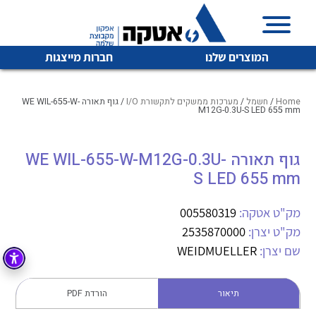
המוצרים שלנו
חברות מייצגות
Home
/
חשמל
/
מערכות ממשקים לתקשורת I/O
/ גוף תאורה WE WIL-655-W-
M12G-0.3U-S LED 655 mm
איכות | שרות | זמינות
גוף תאורה WE WIL-655-W-M12G-0.3U-
לכל מוצרי היצרן
לכל מוצרי היצרן
S LED 655 mm
אטקה בע”מ היא החברה הגדולה והמובילה בישראל בשיווק
והפצה של מוצרי
מיתוג, בקרה , ואינסטלציה חשמלית ופעילה ב7 תחומים:
מק"ט אטקה:
005580319
מק"ט יצרן:
2535870000
חשמל
מיתוג ואינסטלציה חשמלית
שם יצרן:
WEIDMUELLER
בקרה
רובוטיקה ואוטומציה תעשייתית
לכל מוצרי היצרן
לכל מוצרי היצרן
זיווד
תיאור
הורדת PDF
קופסאות וארונות לחשמל, בקרה ואלקטרוניקה