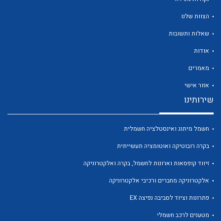
הצוות שלנו
שאלות ותשובות
אודות
לכל מוצרי היצרן
לכל מוצרי היצרן
מאמרים
אזור אישי
שירותינו
חשמל מיתוג ואינסטלציה חשמלית
בקרה רובוטיקה ואוטומציה תעשייתית
זיווד קופסאות וארונות לחשמל, בקרה ואלקטרוניקה
לכל מוצרי היצרן
לכל מוצרי היצרן
אלקטרוניקה מחברים ורכיבי אלקטרוניקה
פתרונות וציוד לסביבה נפיצה EX
מטענים לרכב חשמלי