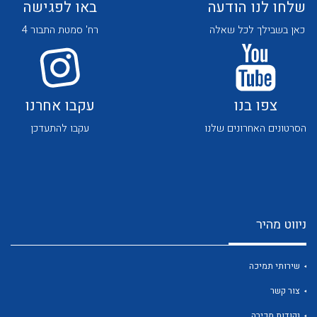
שלחו לנו הודעה
באו לפגישה
כאן בשבילך לכל שאלה
רח' סמטת התבור 4
צפו בנו
עקבו אחרנו
לכל מוצרי היצרן
לכל מוצרי היצרן
הסרטונים האחרונים שלנו
עקבו להתעדכן
ניווט מהיר
לכל מוצרי היצרן
לכל מוצרי היצרן
שירותי תמיכה
צור קשר
נקודות מכירה