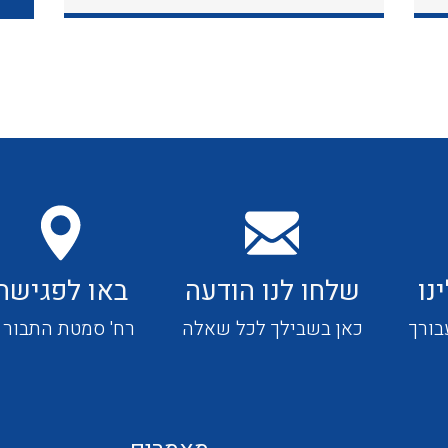
כבלי תקשורת ובקרה
כבלים גמישים
כבלים מיוחדים המיועדים
להתקנות במערכות הסולריות
נו
שלחו לנו הודעה
באו לפגישה
ציוד קוטר 22
בורך
כאן בשבילך לכל שאלה
רח' סמטת התבור 4
ציוד מודולרי