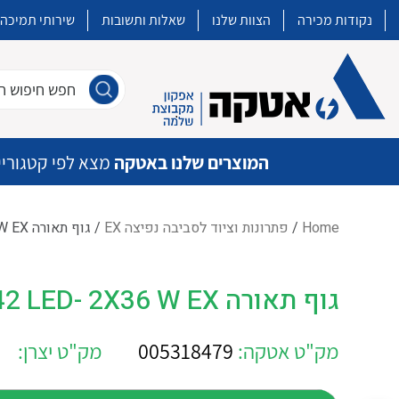
נקודות מכירה
הצוות שלנו
שאלות ותשובות
שירותי תמיכה
חפש חיפוש חו
המוצרים שלנו באטקה
מצא לפי קטגוריי
Home
/
פתרונות וציוד לסביבה נפיצה EX
/ גוף תאורה BARTEC E865F 12L42 LED- 2X36 W EX
איכות | שרות | זמינות
גוף תאורה BARTEC E865F 12L42 LED- 2X36 W EX
אטקה בע”מ היא החברה הגדולה והמובילה בישראל בשיווק והפצה של מוצרי
מיתוג, בקרה , ואינסטלציה חשמלית ופעילה ב7 תחומים:
מק"ט אטקה:
005318479
מק"ט יצרן:
חשמל
מיתוג ואינסטלציה חשמלית