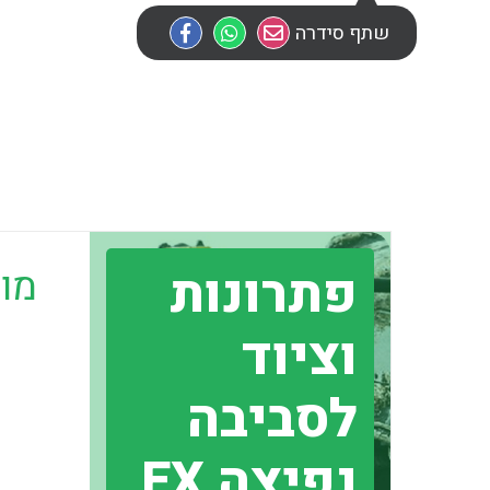
שתף סידרה
פתרונות
מוב
וציוד
לסביבה
נפיצה EX