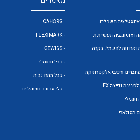
מאמרים
מדי מתח
אינסטלציה חשמלית
CAHORS
ה ואוטומציה תעשייתית
FLEXIMARK
רבי מודדים ומונים
 וארונות לחשמל, בקרה
GEWISS
כבל חשמלי
מתמרי זרם מתח תדר הספק
חברים ורכיבי אלקטרוניקה
כבל מתח גבוה
ותקשורת
לסביבה נפיצה EX
כלי עבודה חשמליים
 חשמלי
מחברים תעשייתיים – HDC
ם הסולארי