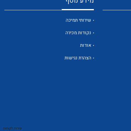
מידע נוסף
שנטים
שירותי תמיכה
נקודות מכירה
ממסרי זליגה
אודות
הצהרת נגישות
צגי מתח ,זרם,תדירות ,וכו
אביזרים ל T7
שירות לקוחות