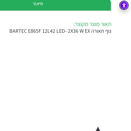
תיאור
בקרה
רובוטיקה ואוטומציה תעשייתית
זיווד
קופסאות וארונות לחשמל, בקרה ואלקטרוניקה
תאור מוצר מקוצר:
גוף תאורה BARTEC E865F 12L42 LED- 2X36 W EX
אלקטרוניקה
מחברים ורכיבי אלקטרוניקה
פתרונות וציוד לסביבה נפיצה EX
מטענים לרכב חשמלי
פתרונות לתחום הסולארי