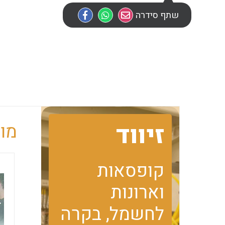
שתף סידרה
זיווד
מוב
קופסאות
וארונות
לחשמל, בקרה