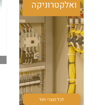
ואלקטרוניקה
טרמוסטט מגע פתוח
מזגן צד PFN DTS
PFN FLZ530 קירור
9041 870W 230V
006516062
006516019
צפייה במוצר
צפייה במוצר
לכל מוצרי
זיווד