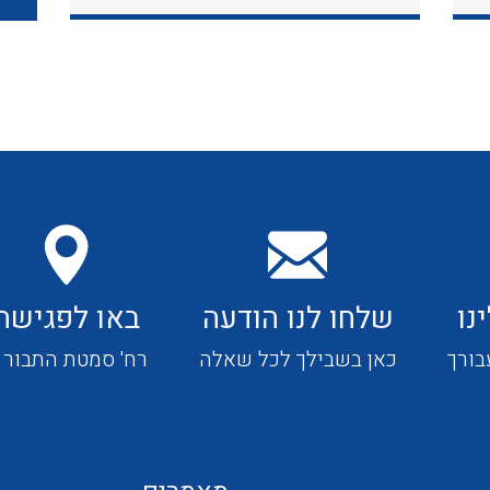
כבלי תקשורת ובקרה
כבלים גמישים
כבלים מיוחדים המיועדים
להתקנות במערכות הסולריות
נו
שלחו לנו הודעה
באו לפגישה
ציוד קוטר 22
בורך
כאן בשבילך לכל שאלה
רח' סמטת התבור 4
ציוד מודולרי