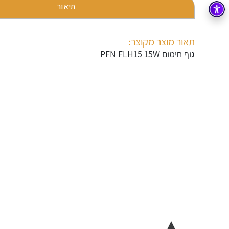
תיאור
בקרה
רובוטיקה ואוטומציה תעשייתית
זיווד
קופסאות וארונות לחשמל, בקרה ואלקטרוניקה
תאור מוצר מקוצר:
גוף חימום PFN FLH15 15W
אלקטרוניקה
מחברים ורכיבי אלקטרוניקה
פתרונות וציוד לסביבה נפיצה EX
מטענים לרכב חשמלי
פתרונות לתחום הסולארי