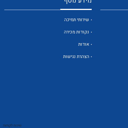
מידע נוסף
שנטים
שירותי תמיכה
נקודות מכירה
ממסרי זליגה
אודות
הצהרת נגישות
צגי מתח ,זרם,תדירות ,וכו
אביזרים ל T7
שירות לקוחות