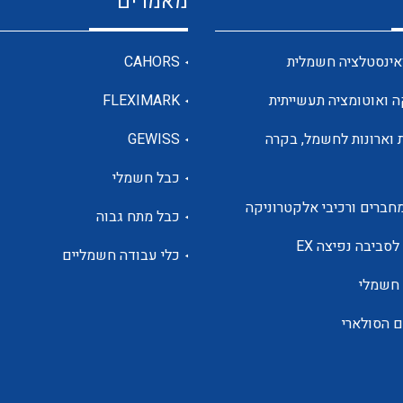
מאמרים
מדי מתח
אינסטלציה חשמלית
CAHORS
ה ואוטומציה תעשייתית
FLEXIMARK
רבי מודדים ומונים
 וארונות לחשמל, בקרה
GEWISS
כבל חשמלי
מתמרי זרם מתח תדר הספק
חברים ורכיבי אלקטרוניקה
כבל מתח גבוה
ותקשורת
לסביבה נפיצה EX
כלי עבודה חשמליים
 חשמלי
מחברים תעשייתיים – HDC
ם הסולארי