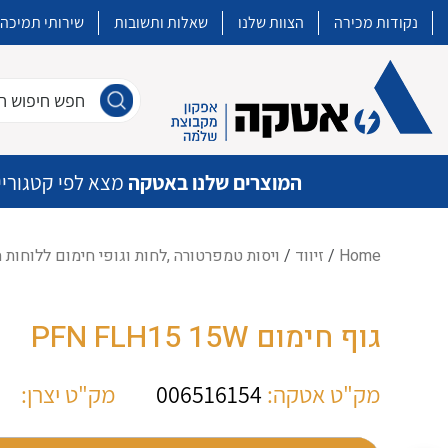
נקודות מכירה
הצוות שלנו
שאלות ותשובות
שירותי תמיכה
חפש חיפוש חו
המוצרים שלנו באטקה
מצא לפי קטגוריי
Home
/
זיווד
/
ויסות טמפרטורה ,לחות וגופי חימום ללוחות
איכות | שרות | זמינות
גוף חימום PFN FLH15 15W
אטקה בע”מ היא החברה הגדולה והמובילה בישראל בשיווק והפצה של מוצרי
מיתוג, בקרה , ואינסטלציה חשמלית ופעילה ב7 תחומים:
מק"ט אטקה:
006516154
מק"ט יצרן:
חשמל
מיתוג ואינסטלציה חשמלית