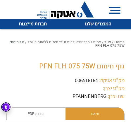
המוצרים שלנו
חברות מייצגות
Home
/
זיווד
/
ויסות טמפרטורה ,לחות וגופי חימום ללוחות חשמל
/ גוף חימום
PFN FLH 075 75W
איכות | שרות | זמינות
גוף חימום PFN FLH 075 75W
לכל מוצרי היצרן
לכל מוצרי היצרן
אטקה בע”מ היא החברה הגדולה והמובילה בישראל בשיווק
מק"ט אטקה:
006516164
והפצה של מוצרי
מיתוג, בקרה , ואינסטלציה חשמלית ופעילה ב7 תחומים:
מק"ט יצרן:
שם יצרן:
PFANNENBERG
חשמל
מיתוג ואינסטלציה חשמלית
בקרה
רובוטיקה ואוטומציה תעשייתית
תיאור
הורדת PDF
לכל מוצרי היצרן
לכל מוצרי היצרן
זיווד
קופסאות וארונות לחשמל, בקרה ואלקטרוניקה