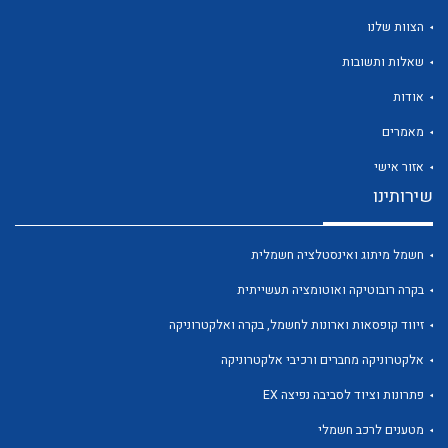
הצוות שלנו
שאלות ותשובות
אודות
לכל מוצרי היצרן
לכל מוצרי היצרן
מאמרים
אזור אישי
שירותינו
חשמל מיתוג ואינסטלציה חשמלית
בקרה רובוטיקה ואוטומציה תעשייתית
זיווד קופסאות וארונות לחשמל, בקרה ואלקטרוניקה
לכל מוצרי היצרן
לכל מוצרי היצרן
אלקטרוניקה מחברים ורכיבי אלקטרוניקה
פתרונות וציוד לסביבה נפיצה EX
מטענים לרכב חשמלי