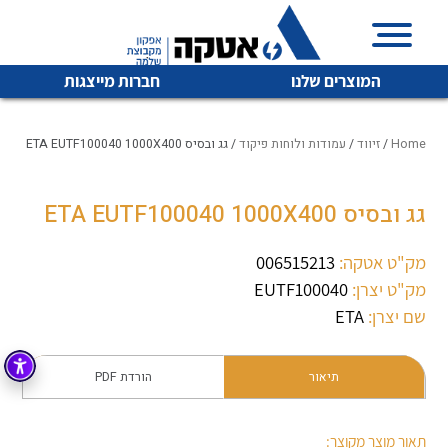
המוצרים שלנו
חברות מייצגות
Home
/
זיווד
/
עמודות ולוחות פיקוד
/ גג ובסיס ETA EUTF100040 1000X400
גג ובסיס ETA EUTF100040 1000X400
איכות | שרות | זמינות
לכל מוצרי היצרן
לכל מוצרי היצרן
אטקה בע”מ היא החברה הגדולה והמובילה בישראל בשיווק
מק"ט אטקה:
006515213
והפצה של מוצרי
מק"ט יצרן:
EUTF100040
מיתוג, בקרה , ואינסטלציה חשמלית ופעילה ב7 תחומים:
שם יצרן:
ETA
חשמל
מיתוג ואינסטלציה חשמלית
בקרה
תיאור
הורדת PDF
רובוטיקה ואוטומציה תעשייתית
לכל מוצרי היצרן
לכל מוצרי היצרן
זיווד
קופסאות וארונות לחשמל, בקרה ואלקטרוניקה
תאור מוצר מקוצר: