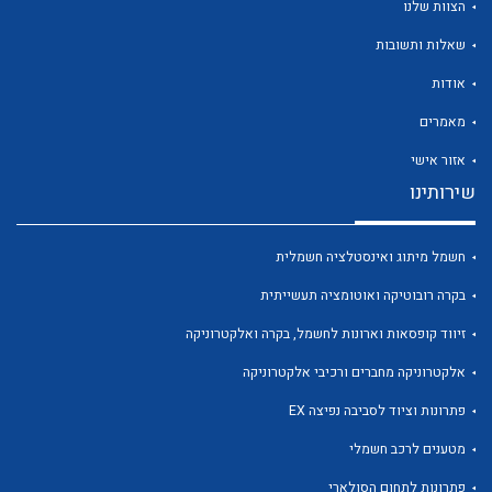
הצוות שלנו
שאלות ותשובות
אודות
מאמרים
לכל מוצרי היצרן
לכל מוצרי היצרן
אזור אישי
שירותינו
חשמל מיתוג ואינסטלציה חשמלית
בקרה רובוטיקה ואוטומציה תעשייתית
זיווד קופסאות וארונות לחשמל, בקרה ואלקטרוניקה
אלקטרוניקה מחברים ורכיבי אלקטרוניקה
לכל מוצרי היצרן
לכל מוצרי היצרן
פתרונות וציוד לסביבה נפיצה EX
מטענים לרכב חשמלי
פתרונות לתחום הסולארי