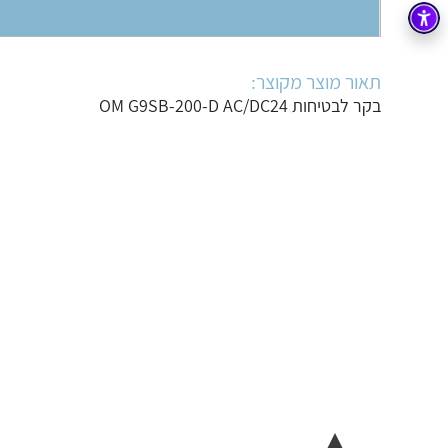
בקרה
רובוטיקה ואוטומציה תעשייתית
זיווד
קופסאות וארונות לחשמל, בקרה ואלקטרוניקה
תאור מוצר מקוצר:
בקר לבטיחות OM G9SB-200-D AC/DC24
אלקטרוניקה
מחברים ורכיבי אלקטרוניקה
פתרונות וציוד לסביבה נפיצה EX
מטענים לרכב חשמלי
פתרונות לתחום הסולארי