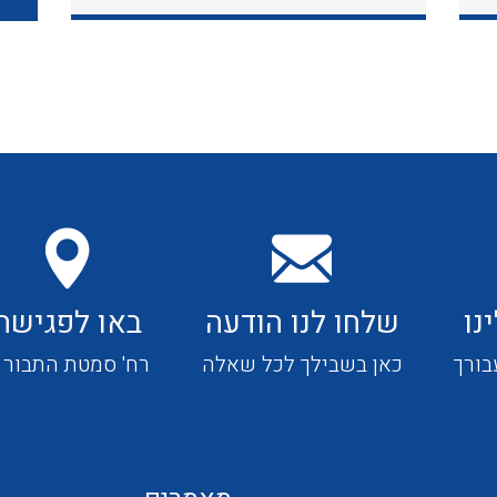
כבלי תקשורת ובקרה
כבלים גמישים
כבלים מיוחדים המיועדים
להתקנות במערכות הסולריות
נו
שלחו לנו הודעה
באו לפגישה
ציוד קוטר 22
בורך
כאן בשבילך לכל שאלה
רח' סמטת התבור 4
ציוד מודולרי