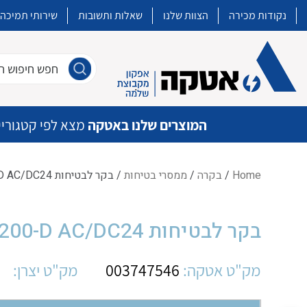
נקודות מכירה
הצוות שלנו
שאלות ותשובות
שירותי תמיכה
חפש חיפוש חו
המוצרים שלנו באטקה
מצא לפי קטגוריי
Home
/
בקרה
/
ממסרי בטיחות
/ בקר לבטיחות OM G9SB-200-D AC/DC24
איכות | שרות | זמינות
בקר לבטיחות OM G9SB-200-D AC/DC24
אטקה בע”מ היא החברה הגדולה והמובילה בישראל בשיווק והפצה של מוצרי
מיתוג, בקרה , ואינסטלציה חשמלית ופעילה ב7 תחומים:
מק"ט אטקה:
003747546
מק"ט יצרן:
חשמל
מיתוג ואינסטלציה חשמלית