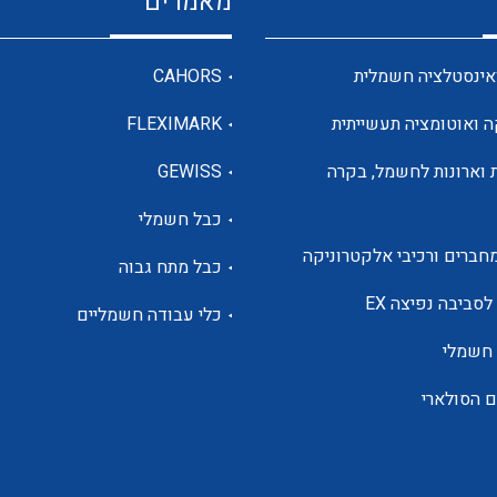
מאמרים
מדי מתח
אינסטלציה חשמלית
CAHORS
ה ואוטומציה תעשייתית
FLEXIMARK
רבי מודדים ומונים
 וארונות לחשמל, בקרה
GEWISS
כבל חשמלי
מתמרי זרם מתח תדר הספק
חברים ורכיבי אלקטרוניקה
כבל מתח גבוה
ותקשורת
לסביבה נפיצה EX
כלי עבודה חשמליים
 חשמלי
מחברים תעשייתיים – HDC
ם הסולארי