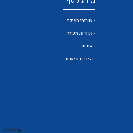
מידע נוסף
שנטים
שירותי תמיכה
נקודות מכירה
ממסרי זליגה
אודות
הצהרת נגישות
צגי מתח ,זרם,תדירות ,וכו
אביזרים ל T7
שירות לקוחות