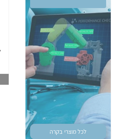
ממסר בטיחות OM
טיימר רב מיתחי גודל
G9SE-401 DC24
מאמ"ת OM H3DS-
A
ML 8MOD
003748212
003747028
צפייה במוצר
צפייה במוצר
לכל מוצרי
בקרה