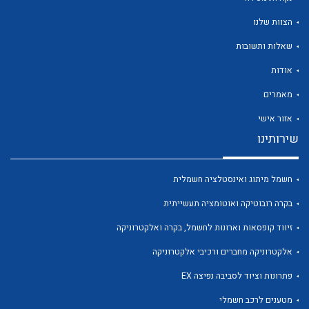
הצוות שלנו
שאלות ותשובות
אודות
לכל מוצרי היצרן
לכל מוצרי היצרן
מאמרים
אזור אישי
שירותינו
חשמל מיתוג ואינסטלציה חשמלית
בקרה רובוטיקה ואוטומציה תעשייתית
זיווד קופסאות וארונות לחשמל, בקרה ואלקטרוניקה
לכל מוצרי היצרן
לכל מוצרי היצרן
אלקטרוניקה מחברים ורכיבי אלקטרוניקה
פתרונות וציוד לסביבה נפיצה EX
מטענים לרכב חשמלי