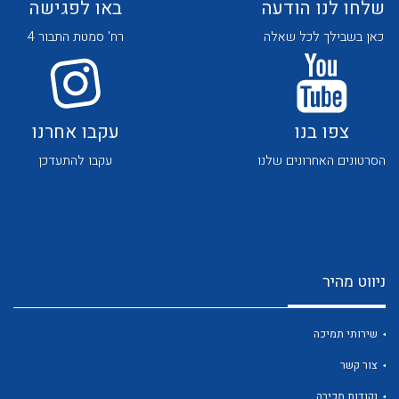
שלחו לנו הודעה
באו לפגישה
כאן בשבילך לכל שאלה
רח' סמטת התבור 4
צפו בנו
עקבו אחרנו
לכל מוצרי היצרן
לכל מוצרי היצרן
הסרטונים האחרונים שלנו
עקבו להתעדכן
ניווט מהיר
לכל מוצרי היצרן
לכל מוצרי היצרן
שירותי תמיכה
צור קשר
נקודות מכירה