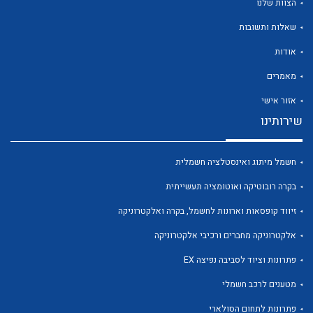
הצוות שלנו
שאלות ותשובות
אודות
מאמרים
לכל מוצרי היצרן
לכל מוצרי היצרן
אזור אישי
שירותינו
חשמל מיתוג ואינסטלציה חשמלית
בקרה רובוטיקה ואוטומציה תעשייתית
זיווד קופסאות וארונות לחשמל, בקרה ואלקטרוניקה
אלקטרוניקה מחברים ורכיבי אלקטרוניקה
לכל מוצרי היצרן
לכל מוצרי היצרן
פתרונות וציוד לסביבה נפיצה EX
מטענים לרכב חשמלי
פתרונות לתחום הסולארי