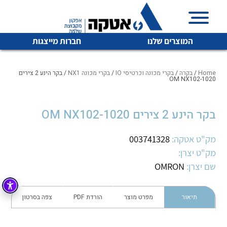
המוצרים שלנו
חברות מייצגות
Home
/
בקרה
/
בקרי מכונה וכרטיסי IO
/
בקרי מכונה NX1
/ בקר הינע 2 צירים
OM NX102-1020
איכות | שרות | זמינות
בקר הינע 2 צירים OM NX102-1020
לכל מוצרי היצרן
לכל מוצרי היצרן
אטקה בע”מ היא החברה הגדולה והמובילה בישראל בשיווק
מק"ט אטקה:
003741328
והפצה של מוצרי
מיתוג, בקרה , ואינסטלציה חשמלית ופעילה ב7 תחומים:
מק"ט יצרן:
שם יצרן:
OMRON
חשמל
מיתוג ואינסטלציה חשמלית
בקרה
רובוטיקה ואוטומציה תעשייתית
תיאור
מפרט מוצר
הורדת PDF
צפה בסרטון
לכל מוצרי היצרן
לכל מוצרי היצרן
זיווד
קופסאות וארונות לחשמל, בקרה ואלקטרוניקה