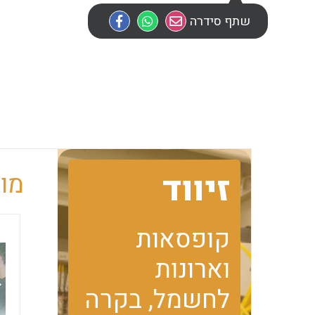
שתף סידרה
זיווד
מוב
קופסאות
וארונות
לחשמל, בקרה