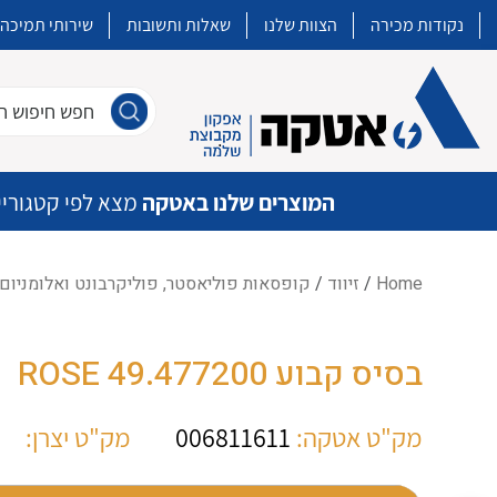
נקודות מכירה
הצוות שלנו
שאלות ותשובות
שירותי תמיכה
חפש חיפוש חו
המוצרים שלנו באטקה
מצא לפי קטגוריי
Home
/
זיווד
/
קופסאות פוליאסטר, פוליקרבונט ואלומניום
איכות | שרות | זמינות
בסיס קבוע ROSE 49.477200
אטקה בע”מ היא החברה הגדולה והמובילה בישראל בשיווק והפצה של מוצרי
מיתוג, בקרה , ואינסטלציה חשמלית ופעילה ב7 תחומים:
מק"ט אטקה:
006811611
מק"ט יצרן:
חשמל
מיתוג ואינסטלציה חשמלית