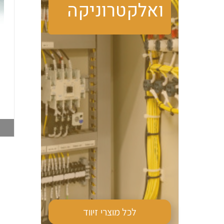
ואלקטרוניקה
טרמוסטט מגע פתוח
מזגן צד PFN DTS
PFN FLZ530 קירור
9041 870W 230V
006516062
006516019
צפייה במוצר
צפייה במוצר
לכל מוצרי
זיווד