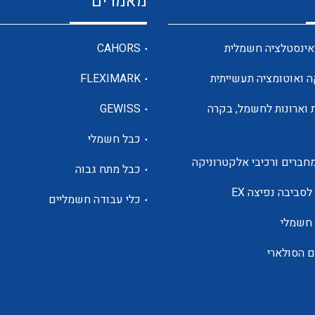
מאמרים
מדי מתח
אינסטלציה חשמלית
CAHORS
ה ואוטומציה תעשייתית
FLEXIMARK
רבי מודדים ומונים
 וארונות לחשמל, בקרה
GEWISS
כבל חשמלי
מתמרי זרם מתח תדר הספק
חברים ורכיבי אלקטרוניקה
כבל מתח גבוה
ותקשורת
לסביבה נפיצה EX
כלי עבודה חשמליים
 חשמלי
מחברים תעשייתיים – HDC
ם הסולארי