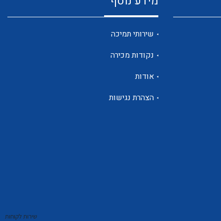
מידע נוסף
שנטים
שירותי תמיכה
נקודות מכירה
ממסרי זליגה
אודות
הצהרת נגישות
צגי מתח ,זרם,תדירות ,וכו
אביזרים ל T7
שירות לקוחות