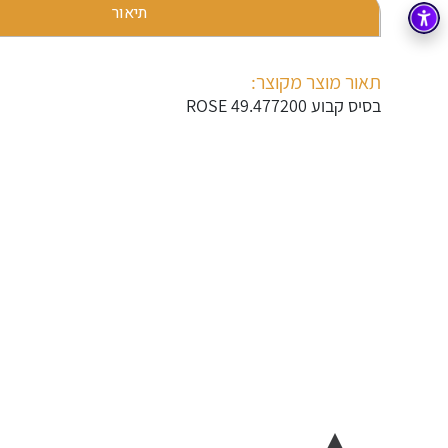
תיאור
בקרה
רובוטיקה ואוטומציה תעשייתית
זיווד
קופסאות וארונות לחשמל, בקרה ואלקטרוניקה
תאור מוצר מקוצר:
בסיס קבוע ROSE 49.477200
אלקטרוניקה
מחברים ורכיבי אלקטרוניקה
פתרונות וציוד לסביבה נפיצה EX
מטענים לרכב חשמלי
פתרונות לתחום הסולארי