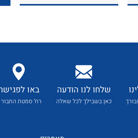
כבלי תקשורת ובקרה
כבלים גמישים
כבלים מיוחדים המיועדים
להתקנות במערכות הסולריות
נו
שלחו לנו הודעה
באו לפגישה
ציוד קוטר 22
בורך
כאן בשבילך לכל שאלה
רח' סמטת התבור 4
ציוד מודולרי