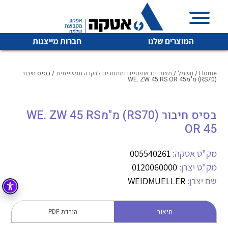
המוצרים שלנו
חברות מייצגות
Home
/
חשמל
/
מצמדים אופטיים ומתמרים לבקרה תעשייתית
/ בסיס חיבור
(RS70) מ"מWE. ZW 45 RS OR 45
איכות | שרות | זמינות
בסיס חיבור (RS70) מ"מWE. ZW 45 RS
לכל מוצרי היצרן
לכל מוצרי היצרן
OR 45
אטקה בע”מ היא החברה הגדולה והמובילה בישראל בשיווק
והפצה של מוצרי
מיתוג, בקרה , ואינסטלציה חשמלית ופעילה ב7 תחומים:
מק"ט אטקה:
005540261
מק"ט יצרן:
0120060000
חשמל
מיתוג ואינסטלציה חשמלית
שם יצרן:
WEIDMUELLER
בקרה
רובוטיקה ואוטומציה תעשייתית
לכל מוצרי היצרן
לכל מוצרי היצרן
זיווד
תיאור
הורדת PDF
קופסאות וארונות לחשמל, בקרה ואלקטרוניקה