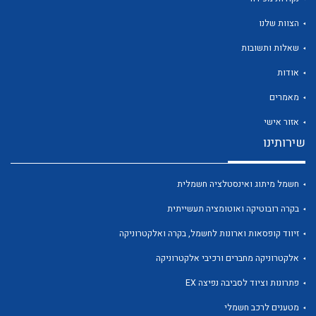
הצוות שלנו
שאלות ותשובות
אודות
לכל מוצרי היצרן
לכל מוצרי היצרן
מאמרים
אזור אישי
שירותינו
חשמל מיתוג ואינסטלציה חשמלית
בקרה רובוטיקה ואוטומציה תעשייתית
זיווד קופסאות וארונות לחשמל, בקרה ואלקטרוניקה
לכל מוצרי היצרן
לכל מוצרי היצרן
אלקטרוניקה מחברים ורכיבי אלקטרוניקה
פתרונות וציוד לסביבה נפיצה EX
מטענים לרכב חשמלי