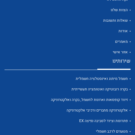
הצוות שלנו
שאלות ותשובות
אודות
לכל מוצרי היצרן
לכל מוצרי היצרן
מאמרים
אזור אישי
שירותינו
חשמל מיתוג ואינסטלציה חשמלית
בקרה רובוטיקה ואוטומציה תעשייתית
זיווד קופסאות וארונות לחשמל, בקרה ואלקטרוניקה
לכל מוצרי היצרן
לכל מוצרי היצרן
אלקטרוניקה מחברים ורכיבי אלקטרוניקה
פתרונות וציוד לסביבה נפיצה EX
מטענים לרכב חשמלי