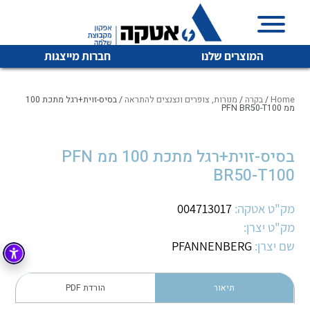
המוצרים שלנו
חברות מייצגות
Home
/
בקרה
/
מנורות, צופרים ונצנצים להתראה
/ בסיס-זוית+רגל מתכת 100
ממ PFN BR50-T100
איכות | שרות | זמינות
בסיס-זוית+רגל מתכת 100 ממ PFN
לכל מוצרי היצרן
לכל מוצרי היצרן
BR50-T100
אטקה בע”מ היא החברה הגדולה והמובילה בישראל בשיווק
והפצה של מוצרי
מיתוג, בקרה , ואינסטלציה חשמלית ופעילה ב7 תחומים:
מק"ט אטקה:
004713017
מק"ט יצרן:
חשמל
מיתוג ואינסטלציה חשמלית
שם יצרן:
PFANNENBERG
בקרה
רובוטיקה ואוטומציה תעשייתית
לכל מוצרי היצרן
לכל מוצרי היצרן
זיווד
תיאור
הורדת PDF
קופסאות וארונות לחשמל, בקרה ואלקטרוניקה