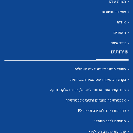
הצוות שלנו
שאלות ותשובות
אודות
מאמרים
לכל מוצרי היצרן
לכל מוצרי היצרן
אזור אישי
שירותינו
חשמל מיתוג ואינסטלציה חשמלית
בקרה רובוטיקה ואוטומציה תעשייתית
זיווד קופסאות וארונות לחשמל, בקרה ואלקטרוניקה
אלקטרוניקה מחברים ורכיבי אלקטרוניקה
לכל מוצרי היצרן
לכל מוצרי היצרן
פתרונות וציוד לסביבה נפיצה EX
מטענים לרכב חשמלי
פתרונות לתחום הסולארי