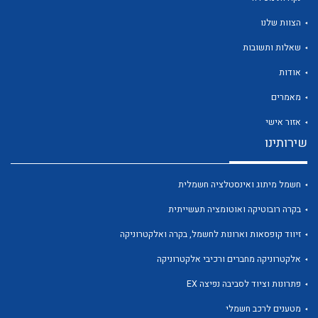
הצוות שלנו
שאלות ותשובות
אודות
לכל מוצרי היצרן
לכל מוצרי היצרן
מאמרים
אזור אישי
שירותינו
חשמל מיתוג ואינסטלציה חשמלית
בקרה רובוטיקה ואוטומציה תעשייתית
זיווד קופסאות וארונות לחשמל, בקרה ואלקטרוניקה
לכל מוצרי היצרן
לכל מוצרי היצרן
אלקטרוניקה מחברים ורכיבי אלקטרוניקה
פתרונות וציוד לסביבה נפיצה EX
מטענים לרכב חשמלי