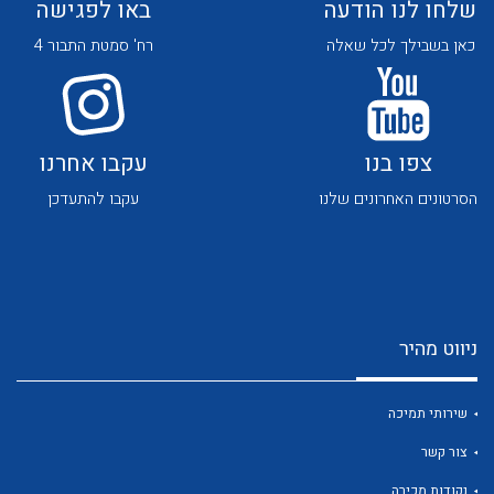
שלחו לנו הודעה
באו לפגישה
כאן בשבילך לכל שאלה
רח' סמטת התבור 4
צפו בנו
עקבו אחרנו
לכל מוצרי היצרן
לכל מוצרי היצרן
הסרטונים האחרונים שלנו
עקבו להתעדכן
ניווט מהיר
לכל מוצרי היצרן
לכל מוצרי היצרן
שירותי תמיכה
צור קשר
נקודות מכירה