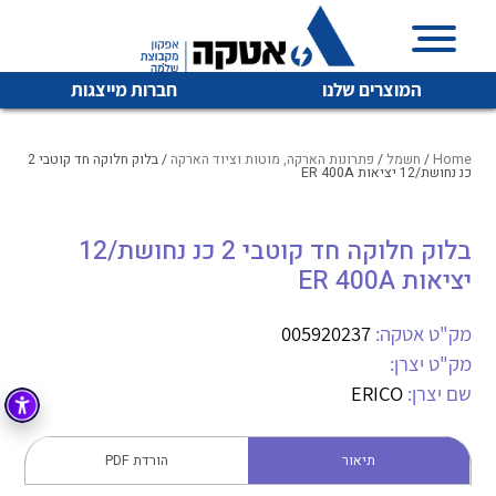
המוצרים שלנו
חברות מייצגות
Home
/
חשמל
/
פתרונות הארקה, מוטות וציוד הארקה
/ בלוק חלוקה חד קוטבי 2
כנ נחושת/12 יציאות ER 400A
איכות | שרות | זמינות
בלוק חלוקה חד קוטבי 2 כנ נחושת/12
לכל מוצרי היצרן
לכל מוצרי היצרן
יציאות ER 400A
אטקה בע”מ היא החברה הגדולה והמובילה בישראל בשיווק
והפצה של מוצרי
מיתוג, בקרה , ואינסטלציה חשמלית ופעילה ב7 תחומים:
מק"ט אטקה:
005920237
מק"ט יצרן:
חשמל
מיתוג ואינסטלציה חשמלית
שם יצרן:
ERICO
בקרה
רובוטיקה ואוטומציה תעשייתית
לכל מוצרי היצרן
לכל מוצרי היצרן
זיווד
תיאור
הורדת PDF
קופסאות וארונות לחשמל, בקרה ואלקטרוניקה