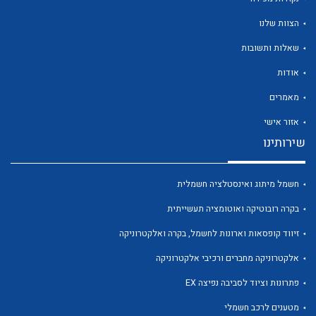
הצוות שלנו
שאלות ותשובות
אודות
לכל מוצרי היצרן
לכל מוצרי היצרן
מאמרים
אזור אישי
שירותינו
חשמל מיתוג ואינסטלציה חשמלית
בקרה רובוטיקה ואוטומציה תעשייתית
זיווד קופסאות וארונות לחשמל, בקרה ואלקטרוניקה
לכל מוצרי היצרן
לכל מוצרי היצרן
אלקטרוניקה מחברים ורכיבי אלקטרוניקה
פתרונות וציוד לסביבה נפיצה EX
מטענים לרכב חשמלי