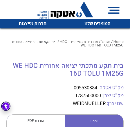
המוצרים שלנו
חברות מייצגות
Home
/
חשמל
/
מחברים תעשייתיים - HDC
/ בית תקע מתכתי יציאה אחורית
WE HDC 16D TOLU 1M25G
איכות | שרות | זמינות
בית תקע מתכתי יציאה אחורית WE HDC
לכל מוצרי היצרן
לכל מוצרי היצרן
16D TOLU 1M25G
אטקה בע”מ היא החברה הגדולה והמובילה בישראל בשיווק
והפצה של מוצרי
מיתוג, בקרה , ואינסטלציה חשמלית ופעילה ב7 תחומים:
מק"ט אטקה:
005530384
מק"ט יצרן:
1787500000
חשמל
מיתוג ואינסטלציה חשמלית
שם יצרן:
WEIDMUELLER
בקרה
רובוטיקה ואוטומציה תעשייתית
לכל מוצרי היצרן
לכל מוצרי היצרן
זיווד
תיאור
הורדת PDF
קופסאות וארונות לחשמל, בקרה ואלקטרוניקה