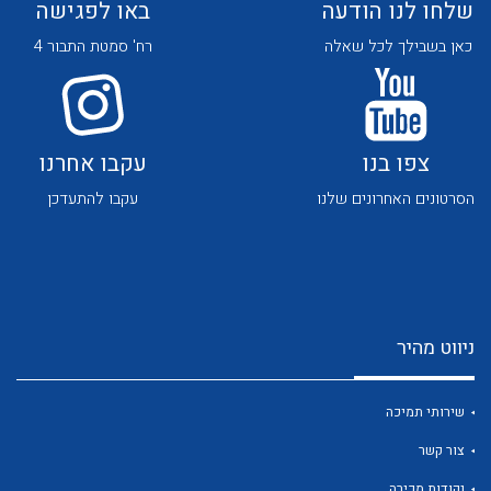
שלחו לנו הודעה
באו לפגישה
כאן בשבילך לכל שאלה
רח' סמטת התבור 4
צפו בנו
עקבו אחרנו
לכל מוצרי היצרן
לכל מוצרי היצרן
הסרטונים האחרונים שלנו
עקבו להתעדכן
ניווט מהיר
לכל מוצרי היצרן
לכל מוצרי היצרן
שירותי תמיכה
צור קשר
נקודות מכירה