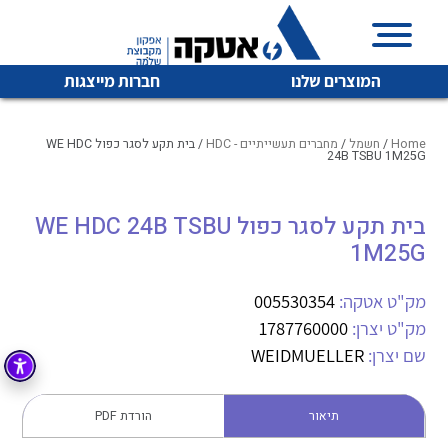
המוצרים שלנו
חברות מייצגות
Home
/
חשמל
/
מחברים תעשייתיים - HDC
/ בית תקע לסגר כפול WE HDC
24B TSBU 1M25G
איכות | שרות | זמינות
בית תקע לסגר כפול WE HDC 24B TSBU
לכל מוצרי היצרן
לכל מוצרי היצרן
1M25G
אטקה בע”מ היא החברה הגדולה והמובילה בישראל בשיווק
והפצה של מוצרי
מיתוג, בקרה , ואינסטלציה חשמלית ופעילה ב7 תחומים:
מק"ט אטקה:
005530354
מק"ט יצרן:
1787760000
חשמל
מיתוג ואינסטלציה חשמלית
שם יצרן:
WEIDMUELLER
בקרה
רובוטיקה ואוטומציה תעשייתית
לכל מוצרי היצרן
לכל מוצרי היצרן
זיווד
תיאור
הורדת PDF
קופסאות וארונות לחשמל, בקרה ואלקטרוניקה