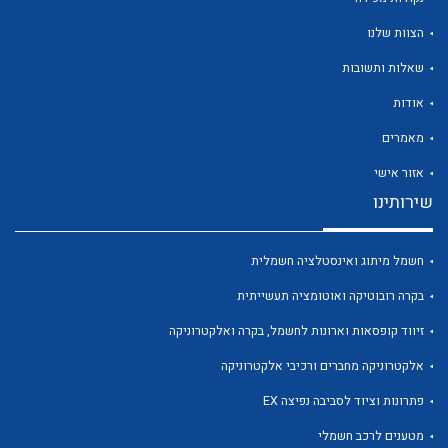
הצוות שלנו
שאלות ותשובות
אודות
לכל מוצרי היצרן
לכל מוצרי היצרן
מאמרים
אזור אישי
שירותינו
חשמל מיתוג ואינסטלציה חשמלית
בקרה רובוטיקה ואוטומציה תעשייתית
זיווד קופסאות וארונות לחשמל, בקרה ואלקטרוניקה
לכל מוצרי היצרן
לכל מוצרי היצרן
אלקטרוניקה מחברים ורכיבי אלקטרוניקה
פתרונות וציוד לסביבה נפיצה EX
מטענים לרכב חשמלי