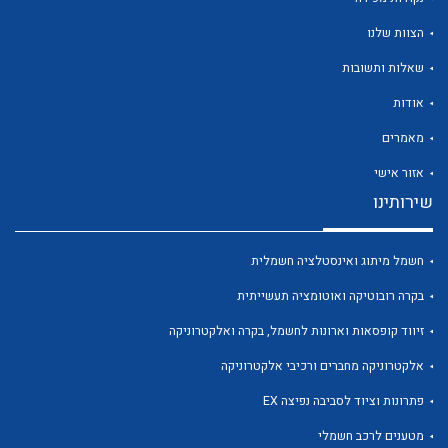
הצוות שלנו
שאלות ותשובות
אודות
לכל מוצרי היצרן
לכל מוצרי היצרן
מאמרים
אזור אישי
שירותינו
חשמל מיתוג ואינסטלציה חשמלית
בקרה רובוטיקה ואוטומציה תעשייתית
זיווד קופסאות וארונות לחשמל, בקרה ואלקטרוניקה
לכל מוצרי היצרן
לכל מוצרי היצרן
אלקטרוניקה מחברים ורכיבי אלקטרוניקה
פתרונות וציוד לסביבה נפיצה EX
מטענים לרכב חשמלי