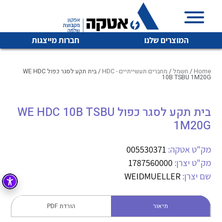
המוצרים שלנו
חברות מייצגות
Home
/
חשמל
/
מחברים תעשייתיים - HDC
/ בית תקע לסגר כפול WE HDC
10B TSBU 1M20G
איכות | שרות | זמינות
בית תקע לסגר כפול WE HDC 10B TSBU
לכל מוצרי היצרן
לכל מוצרי היצרן
1M20G
אטקה בע”מ היא החברה הגדולה והמובילה בישראל בשיווק
והפצה של מוצרי
מיתוג, בקרה , ואינסטלציה חשמלית ופעילה ב7 תחומים:
מק"ט אטקה:
005530371
מק"ט יצרן:
1787560000
חשמל
מיתוג ואינסטלציה חשמלית
שם יצרן:
WEIDMUELLER
בקרה
רובוטיקה ואוטומציה תעשייתית
לכל מוצרי היצרן
לכל מוצרי היצרן
זיווד
תיאור
הורדת PDF
קופסאות וארונות לחשמל, בקרה ואלקטרוניקה