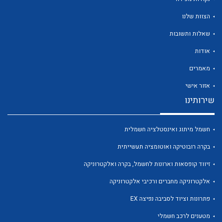
הצוות שלנו
שאלות ותשובות
אודות
לכל מוצרי היצרן
לכל מוצרי היצרן
מאמרים
אזור אישי
שירותינו
חשמל מיתוג ואינסטלציה חשמלית
בקרה רובוטיקה ואוטומציה תעשייתית
זיווד קופסאות וארונות לחשמל, בקרה ואלקטרוניקה
לכל מוצרי היצרן
לכל מוצרי היצרן
אלקטרוניקה מחברים ורכיבי אלקטרוניקה
פתרונות וציוד לסביבה נפיצה EX
מטענים לרכב חשמלי