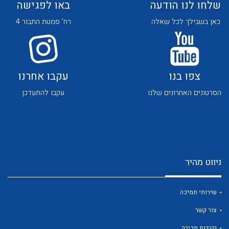
שלחו לנו הודעה
באו לפגישה
כאן בשבילך לכל שאלה
רח' סמטת התבור 4
צפו בנו
עקבו אחרנו
לכל מוצרי היצרן
לכל מוצרי היצרן
הסרטונים האחרונים שלנו
עקבו להתעדכן
ניווט מהיר
לכל מוצרי היצרן
לכל מוצרי היצרן
שירותי תמיכה
צור קשר
נקודות מכירה