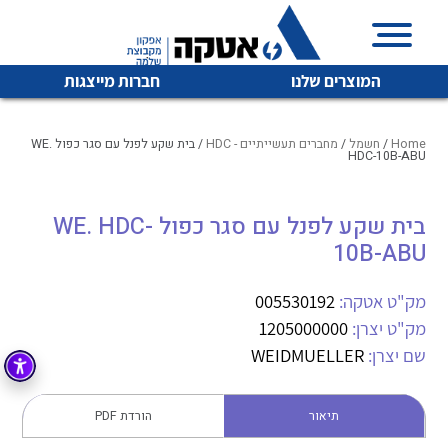
המוצרים שלנו
חברות מייצגות
Home
/
חשמל
/
מחברים תעשייתיים - HDC
/ בית שקע לפנל עם סגר כפול WE.
HDC-10B-ABU
איכות | שרות | זמינות
בית שקע לפנל עם סגר כפול WE. HDC-
לכל מוצרי היצרן
לכל מוצרי היצרן
10B-ABU
אטקה בע”מ היא החברה הגדולה והמובילה בישראל בשיווק
והפצה של מוצרי
מיתוג, בקרה , ואינסטלציה חשמלית ופעילה ב7 תחומים:
מק"ט אטקה:
005530192
מק"ט יצרן:
1205000000
חשמל
מיתוג ואינסטלציה חשמלית
שם יצרן:
WEIDMUELLER
בקרה
רובוטיקה ואוטומציה תעשייתית
לכל מוצרי היצרן
לכל מוצרי היצרן
זיווד
תיאור
הורדת PDF
קופסאות וארונות לחשמל, בקרה ואלקטרוניקה