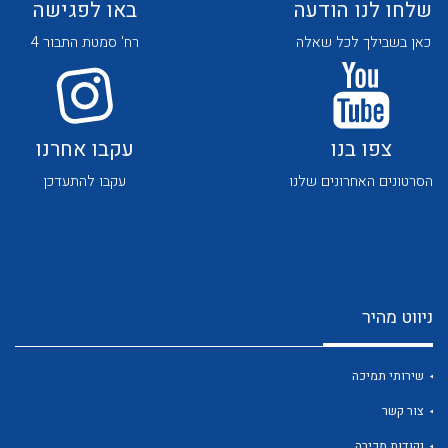
שלחו לנו הודעה
באו לפגישה
כאן בשבילך לכל שאלה
רח' סמטת התבור 4
צפו בנו
עקבו אחרנו
לכל מוצרי היצרן
לכל מוצרי היצרן
הסרטונים האחרונים שלנו
עקבו להתעדכן
ניווט מהיר
לכל מוצרי היצרן
לכל מוצרי היצרן
שירותי תמיכה
צור קשר
נקודות מכירה