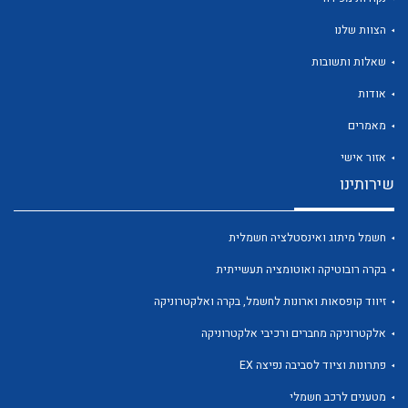
הצוות שלנו
שאלות ותשובות
אודות
לכל מוצרי היצרן
לכל מוצרי היצרן
מאמרים
אזור אישי
שירותינו
חשמל מיתוג ואינסטלציה חשמלית
בקרה רובוטיקה ואוטומציה תעשייתית
זיווד קופסאות וארונות לחשמל, בקרה ואלקטרוניקה
לכל מוצרי היצרן
לכל מוצרי היצרן
אלקטרוניקה מחברים ורכיבי אלקטרוניקה
פתרונות וציוד לסביבה נפיצה EX
מטענים לרכב חשמלי