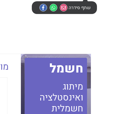
שתף סידרה
חשמל
מוב
מיתוג
ואינסטלציה
חשמלית