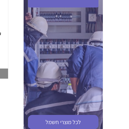
ABB S201M-C 16
ABB MS116-4,0
(2.5-4) הגנת מנוע
10KA מא"ז חד
טרמו מגנטי
קוטבי
002321366
002810095
צפייה במוצר
צפייה במוצר
לכל מוצרי
חשמל