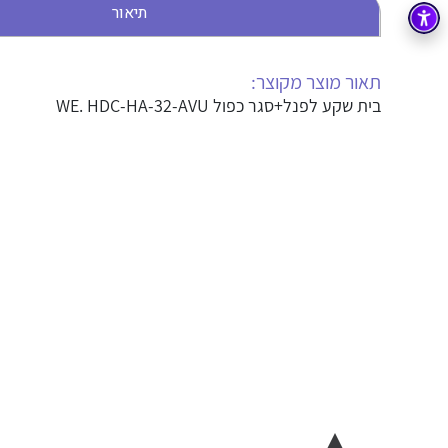
תיאור
בקרה
רובוטיקה ואוטומציה תעשייתית
זיווד
קופסאות וארונות לחשמל, בקרה ואלקטרוניקה
תאור מוצר מקוצר:
בית שקע לפנל+סגר כפול WE. HDC-HA-32-AVU
אלקטרוניקה
מחברים ורכיבי אלקטרוניקה
פתרונות וציוד לסביבה נפיצה EX
מטענים לרכב חשמלי
פתרונות לתחום הסולארי