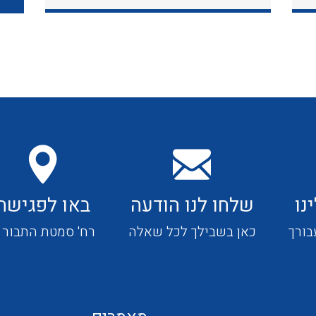
כבלי תקשורת ובקרה
כבלים גמישים
כבלים מיוחדים המיועדים
להתקנות במערכות הסולריות
נו
שלחו לנו הודעה
באו לפגישה
ציוד קוטר 22
בורך
כאן בשבילך לכל שאלה
רח' סמטת התבור 4
ציוד מודולרי