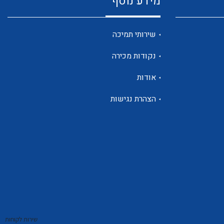
מידע נוסף
שנטים
שירותי תמיכה
נקודות מכירה
ממסרי זליגה
אודות
הצהרת נגישות
צגי מתח ,זרם,תדירות ,וכו
אביזרים ל T7
שירות לקוחות