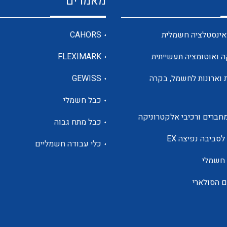
מאמרים
מדי מתח
אינסטלציה חשמלית
CAHORS
ה ואוטומציה תעשייתית
FLEXIMARK
רבי מודדים ומונים
 וארונות לחשמל, בקרה
GEWISS
כבל חשמלי
מתמרי זרם מתח תדר הספק
חברים ורכיבי אלקטרוניקה
כבל מתח גבוה
ותקשורת
לסביבה נפיצה EX
כלי עבודה חשמליים
 חשמלי
מחברים תעשייתיים – HDC
ם הסולארי