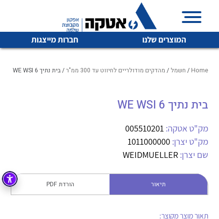
המוצרים שלנו
חברות מייצגות
Home
/
חשמל
/
מהדקים מודולריים לחיווט עד 300 ממ"ר
/ בית נתיך WE WSI 6
בית נתיך WE WSI 6
איכות | שרות | זמינות
לכל מוצרי היצרן
לכל מוצרי היצרן
אטקה בע”מ היא החברה הגדולה והמובילה בישראל בשיווק
מק"ט אטקה:
005510201
והפצה של מוצרי
מק"ט יצרן:
1011000000
מיתוג, בקרה , ואינסטלציה חשמלית ופעילה ב7 תחומים:
שם יצרן:
WEIDMUELLER
חשמל
מיתוג ואינסטלציה חשמלית
בקרה
תיאור
הורדת PDF
רובוטיקה ואוטומציה תעשייתית
לכל מוצרי היצרן
לכל מוצרי היצרן
זיווד
קופסאות וארונות לחשמל, בקרה ואלקטרוניקה
תאור מוצר מקוצר: