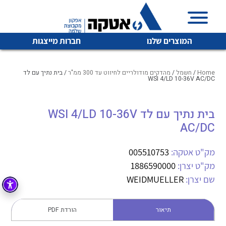
המוצרים שלנו
חברות מייצגות
Home
/
חשמל
/
מהדקים מודולריים לחיווט עד 300 ממ"ר
/ בית נתיך עם לד
WSI 4/LD 10-36V AC/DC
איכות | שרות | זמינות
בית נתיך עם לד WSI 4/LD 10-36V
לכל מוצרי היצרן
לכל מוצרי היצרן
AC/DC
אטקה בע”מ היא החברה הגדולה והמובילה בישראל בשיווק
והפצה של מוצרי
מיתוג, בקרה , ואינסטלציה חשמלית ופעילה ב7 תחומים:
מק"ט אטקה:
005510753
מק"ט יצרן:
1886590000
חשמל
מיתוג ואינסטלציה חשמלית
שם יצרן:
WEIDMUELLER
בקרה
רובוטיקה ואוטומציה תעשייתית
לכל מוצרי היצרן
לכל מוצרי היצרן
זיווד
תיאור
הורדת PDF
קופסאות וארונות לחשמל, בקרה ואלקטרוניקה