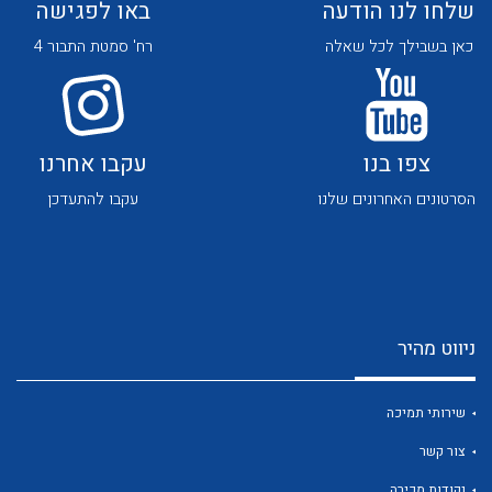
שלחו לנו הודעה
באו לפגישה
כאן בשבילך לכל שאלה
רח' סמטת התבור 4
צפו בנו
עקבו אחרנו
לכל מוצרי היצרן
לכל מוצרי היצרן
הסרטונים האחרונים שלנו
עקבו להתעדכן
ניווט מהיר
לכל מוצרי היצרן
לכל מוצרי היצרן
שירותי תמיכה
צור קשר
נקודות מכירה