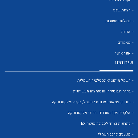
הצוות שלנו
שאלות ותשובות
אודות
לכל מוצרי היצרן
לכל מוצרי היצרן
מאמרים
אזור אישי
שירותינו
חשמל מיתוג ואינסטלציה חשמלית
בקרה רובוטיקה ואוטומציה תעשייתית
זיווד קופסאות וארונות לחשמל, בקרה ואלקטרוניקה
לכל מוצרי היצרן
לכל מוצרי היצרן
אלקטרוניקה מחברים ורכיבי אלקטרוניקה
פתרונות וציוד לסביבה נפיצה EX
מטענים לרכב חשמלי