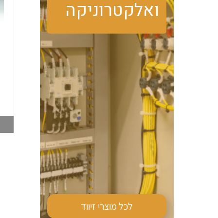
ואלקטרוניקה
טרמוסטט מגע פתוח
מזגן צד PFN DTS
PFN FLZ530 קירור
9041 870W 230V
006516062
006516019
צפייה במוצר
צפייה במוצר
לכל מוצרי
זיווד