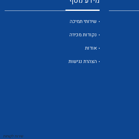
מידע נוסף
שנטים
שירותי תמיכה
נקודות מכירה
ממסרי זליגה
אודות
הצהרת נגישות
צגי מתח ,זרם,תדירות ,וכו
אביזרים ל T7
שירות לקוחות