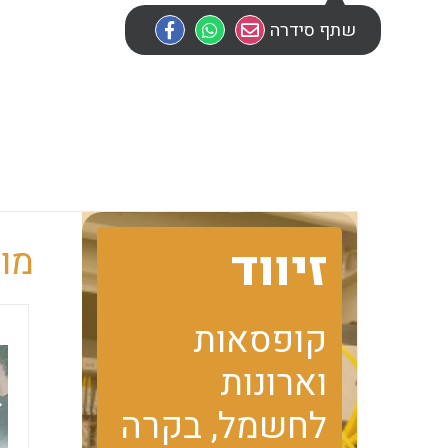
שתף סידרה
זיווד
מוב
קופסאות
וארונות
לחשמל, בקרה