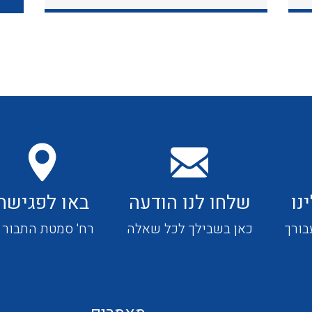
כבלי תקשורת ובקרה
כבלים גמישים
כבלים מיוחדים המיועדים
להתקנות במערכות הסולריות
נו
שלחו לנו הודעה
באו לפגישה
ציוד קוטר 22
בורך
כאן בשבילך לכל שאלה
רח' סמטת התבור 4
ציוד מודולרי