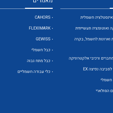
מאמרים
מדי מתח
אינסטלציה חשמלית
CAHORS
ה ואוטומציה תעשייתית
FLEXIMARK
רבי מודדים ומונים
 וארונות לחשמל, בקרה
GEWISS
כבל חשמלי
מתמרי זרם מתח תדר הספק
חברים ורכיבי אלקטרוניקה
כבל מתח גבוה
ותקשורת
לסביבה נפיצה EX
כלי עבודה חשמליים
 חשמלי
מחברים תעשייתיים – HDC
ם הסולארי