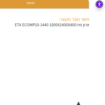
תיאור
בקרה
רובוטיקה ואוטומציה תעשייתית
זיווד
קופסאות וארונות לחשמל, בקרה ואלקטרוניקה
תאור מוצר מקוצר:
ארון פח ETA ECOMP10-1440 1000X1400X400
אלקטרוניקה
מחברים ורכיבי אלקטרוניקה
פתרונות וציוד לסביבה נפיצה EX
מטענים לרכב חשמלי
פתרונות לתחום הסולארי