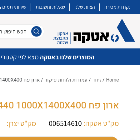
נקודות מכירה
הצוות שלנו
שאלות ותשובות
שירותי תמיכה
חפש חיפוש חו
המוצרים שלנו באטקה
מצא לפי קטגוריי
Home
/
זיווד
/
עמודות ולוחות פיקוד
/ ארון פח ETA ECOMP10-1440 1000X1400X400
איכות | שרות | זמינות
ארון פח ETA ECOMP10-1440 1000X1400X400
אטקה בע”מ היא החברה הגדולה והמובילה בישראל בשיווק והפצה של מוצרי
מיתוג, בקרה , ואינסטלציה חשמלית ופעילה ב7 תחומים:
מק"ט אטקה:
006514610
מק"ט יצרן:
חשמל
מיתוג ואינסטלציה חשמלית