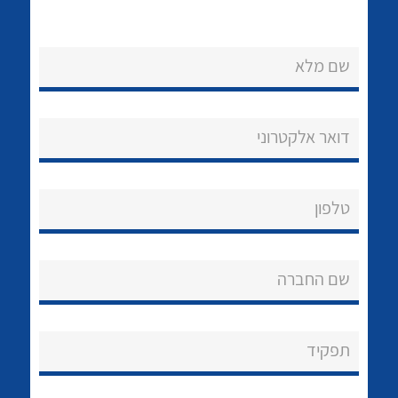
שם מלא
דואר אלקטרוני
נקודות מכירה
לכל מוצרי היצרן
לכל מוצרי היצרן
הצוות שלנו
טלפון
שאלות ותשובות
שם החברה
שירותי תמיכה
אודות
תפקיד
About Ateka Ltd.