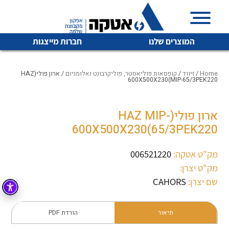
המוצרים שלנו
חברות מייצגות
Home
/
זיווד
/
קופסאות פוליאסטר, פוליקרבונט ואלומניום
/ ארון פולי(HAZ
MIP-65/3PEK220)600X500X230
איכות | שרות | זמינות
ארון פולי(HAZ MIP-
לכל מוצרי היצרן
לכל מוצרי היצרן
65/3PEK220)600X500X230
אטקה בע”מ היא החברה הגדולה והמובילה בישראל בשיווק
והפצה של מוצרי
מיתוג, בקרה , ואינסטלציה חשמלית ופעילה ב7 תחומים:
מק"ט אטקה:
006521220
מק"ט יצרן:
חשמל
מיתוג ואינסטלציה חשמלית
שם יצרן:
CAHORS
בקרה
רובוטיקה ואוטומציה תעשייתית
לכל מוצרי היצרן
לכל מוצרי היצרן
זיווד
תיאור
הורדת PDF
קופסאות וארונות לחשמל, בקרה ואלקטרוניקה