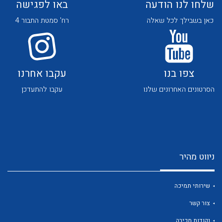
שלחו לנו הודעה
באו לפגישה
כאן בשבילך לכל שאלה
רח' סמטת התבור 4
צפו בנו
עקבו אחרנו
לכל מוצרי היצרן
לכל מוצרי היצרן
הסרטונים האחרונים שלנו
עקבו להתעדכן
ניווט מהיר
לכל מוצרי היצרן
לכל מוצרי היצרן
שירותי תמיכה
צור קשר
נקודות מכירה