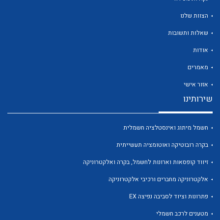
הצוות שלנו
שאלות ותשובות
אודות
לכל מוצרי היצרן
לכל מוצרי היצרן
מאמרים
אזור אישי
שירותינו
חשמל מיתוג ואינסטלציה חשמלית
בקרה רובוטיקה ואוטומציה תעשייתית
זיווד קופסאות וארונות לחשמל, בקרה ואלקטרוניקה
לכל מוצרי היצרן
לכל מוצרי היצרן
אלקטרוניקה מחברים ורכיבי אלקטרוניקה
פתרונות וציוד לסביבה נפיצה EX
מטענים לרכב חשמלי