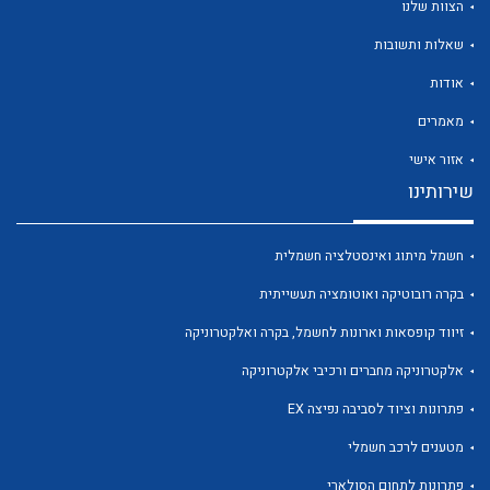
הצוות שלנו
שאלות ותשובות
אודות
מאמרים
לכל מוצרי היצרן
לכל מוצרי היצרן
אזור אישי
שירותינו
חשמל מיתוג ואינסטלציה חשמלית
בקרה רובוטיקה ואוטומציה תעשייתית
זיווד קופסאות וארונות לחשמל, בקרה ואלקטרוניקה
אלקטרוניקה מחברים ורכיבי אלקטרוניקה
לכל מוצרי היצרן
לכל מוצרי היצרן
פתרונות וציוד לסביבה נפיצה EX
מטענים לרכב חשמלי
פתרונות לתחום הסולארי