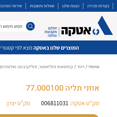
נקודות מכירה
הצוות שלנו
שאלות ותשובות
שירותי תמיכה
חפש חיפוש חו
המוצרים שלנו באטקה
מצא לפי קטגוריי
Home
/
זיווד
/
קופסאות פוליאסטר, פוליקרבונט ואלומניום
איכות | שרות | זמינות
אוזני תליה 77.000100
אטקה בע”מ היא החברה הגדולה והמובילה בישראל בשיווק והפצה של מוצרי
מיתוג, בקרה , ואינסטלציה חשמלית ופעילה ב7 תחומים:
מק"ט אטקה:
006811031
מק"ט יצרן:
חשמל
מיתוג ואינסטלציה חשמלית