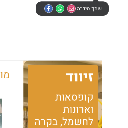
שתף סידרה
זיווד
מוב
קופסאות
וארונות
לחשמל, בקרה