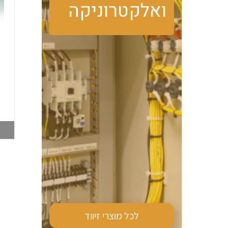
ואלקטרוניקה
טרמוסטט מגע פתוח
מזגן צד PFN DTS
PFN FLZ530 קירור
9041 870W 230V
006516062
006516019
צפייה במוצר
צפייה במוצר
לכל מוצרי
זיווד