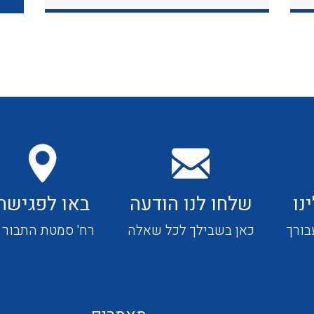
כבלי תקשורת ובקרה
כבלים גמישים
כבלים מיוחדים המיועדים
להתקנות במערכות הסולריות
נו
שלחו לנו הודעה
באו לפגישה
ציוד קוטר 22
בורך
כאן בשבילך לכל שאלה
רח' סמטת התבור 4
ציוד מודולרי