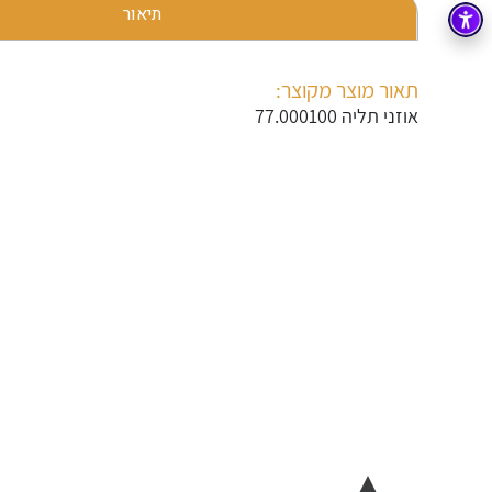
תיאור
בקרה
רובוטיקה ואוטומציה תעשייתית
זיווד
קופסאות וארונות לחשמל, בקרה ואלקטרוניקה
תאור מוצר מקוצר:
אוזני תליה 77.000100
אלקטרוניקה
מחברים ורכיבי אלקטרוניקה
פתרונות וציוד לסביבה נפיצה EX
מטענים לרכב חשמלי
פתרונות לתחום הסולארי