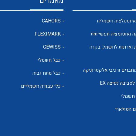
מאמרים
מדי מתח
אינסטלציה חשמלית
CAHORS
ה ואוטומציה תעשייתית
FLEXIMARK
רבי מודדים ומונים
 וארונות לחשמל, בקרה
GEWISS
כבל חשמלי
מתמרי זרם מתח תדר הספק
חברים ורכיבי אלקטרוניקה
כבל מתח גבוה
ותקשורת
לסביבה נפיצה EX
כלי עבודה חשמליים
 חשמלי
מחברים תעשייתיים – HDC
ם הסולארי