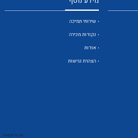
מידע נוסף
שנטים
שירותי תמיכה
נקודות מכירה
ממסרי זליגה
אודות
הצהרת נגישות
צגי מתח ,זרם,תדירות ,וכו
אביזרים ל T7
שירות לקוחות