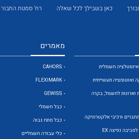
לבקרה תעשייתית
בורך
כאן בשבילך לכל שאלה
רח' סמטת התבור 4
שקעים ותקעים תעשייתיים
ANYBUS COMUNICATOR
IEC309
משפחה של ממירי פרוטוקולים
עמדות "מרינה" משולבות לחשמל,
מאמרים
מים ותקשורת
ציוד ופתרונות לבית חכם
אינסטלציה חשמלית
CAHORS
מפסקים יצוקים סידרת TIMAX
וסידרת XT
ה ואוטומציה תעשייתית
FLEXIMARK
פתרונות מכשור לגז טבעי, CNG,
LNG, PRMS
 וארונות לחשמל, בקרה
GEWISS
כבלים סידרת N2XY
כבל חשמלי
חברים ורכיבי אלקטרוניקה
כבל מתח גבוה
כבלים נחושת למתח גבוה
לסביבה נפיצה EX
כלי עבודה חשמליים