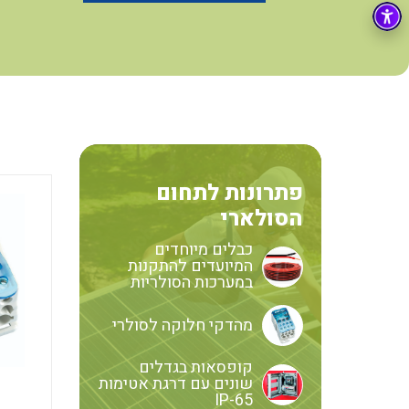
בקרה
רובוטיקה ואוטומציה תעשייתית
זיווד
קופסאות וארונות לחשמל, בקרה ואלקטרוניקה
אלקטרוניקה
מחברים ורכיבי אלקטרוניקה
פתרונות וציוד לסביבה נפיצה EX
פתרונות לתחום
מטענים לרכב חשמלי
הסולארי
פתרונות לתחום הסולארי
כבלים מיוחדים
המיועדים להתקנות
במערכות הסולריות
מהדקי חלוקה לסולרי
קופסאות בגדלים
שונים עם דרגת אטימות
IP-65