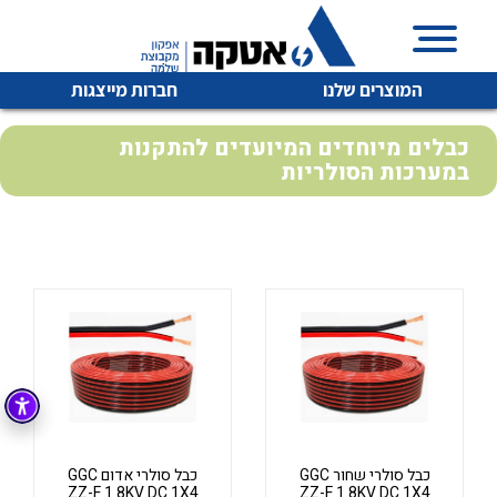
המוצרים שלנו
חברות מייצגות
כבלים מיוחדים המיועדים להתקנות
במערכות הסולריות
איכות | שרות | זמינות
לכל מוצרי היצרן
לכל מוצרי היצרן
אטקה בע”מ היא החברה הגדולה והמובילה בישראל בשיווק
והפצה של מוצרי
מיתוג, בקרה , ואינסטלציה חשמלית ופעילה ב7 תחומים:
חשמל
מיתוג ואינסטלציה חשמלית
בקרה
רובוטיקה ואוטומציה תעשייתית
לכל מוצרי היצרן
לכל מוצרי היצרן
זיווד
קופסאות וארונות לחשמל, בקרה ואלקטרוניקה
כבל סולרי שחור GGC
כבל סולרי אדום GGC
ZZ-F 1.8KV DC 1X4
ZZ-F 1.8KV DC 1X4