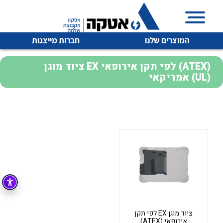
המוצרים שלנו
חברות מייצגות
ציוד מוגן EX לפי תקן אירופאי (ATEX)
אמריקאי (UL)
איכות | שרות | זמינות
לכל מוצרי היצרן
לכל מוצרי היצרן
אטקה בע”מ היא החברה הגדולה והמובילה בישראל בשיווק
והפצה של מוצרי
מיתוג, בקרה , ואינסטלציה חשמלית ופעילה ב7 תחומים:
חשמל
מיתוג ואינסטלציה חשמלית
בקרה
רובוטיקה ואוטומציה תעשייתית
לכל מוצרי היצרן
לכל מוצרי היצרן
זיווד
קופסאות וארונות לחשמל, בקרה ואלקטרוניקה
ציוד מוגן EX לפי תקן
אירופאי (ATEX)