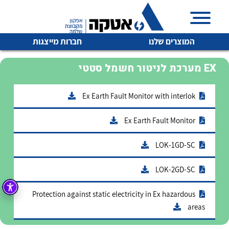
המוצרים שלנו
חברות מייצגות
מערכת לניטור חשמל סטטי EX
Ex Earth Fault Monitor with interlok
איכות | שרות | זמינות
לכל מוצרי היצרן
לכל מוצרי היצרן
Ex Earth Fault Monitor
אטקה בע”מ היא החברה הגדולה והמובילה בישראל בשיווק
והפצה של מוצרי
LOK-1GD-SC
מיתוג, בקרה , ואינסטלציה חשמלית ופעילה ב7 תחומים:
חשמל
LOK-2GD-SC
מיתוג ואינסטלציה חשמלית
בקרה
רובוטיקה ואוטומציה תעשייתית
Protection against static electricity in Ex hazardous
areas
לכל מוצרי היצרן
לכל מוצרי היצרן
זיווד
קופסאות וארונות לחשמל, בקרה ואלקטרוניקה