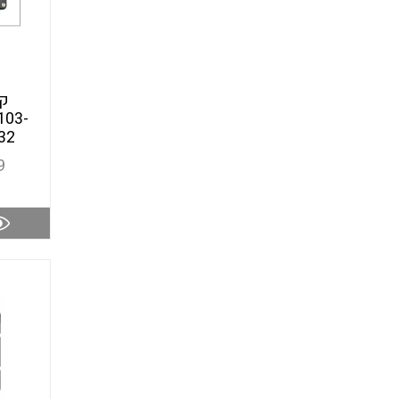
קו
103-
32
9