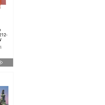
פ
212-
W
4