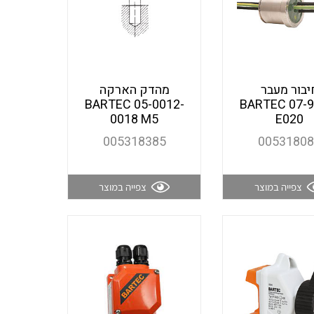
אביזרי סימון וחיווט לחוטים
ספקי כח לפס דין חד פאזי / תלת
וכבלים
פאזי בזיווד מתכתי / פלסטי
יבור מעבר
מהדק הארקה
ציוד קוטר 22 מ"מ וציוד קוטר 16
פסי צבירה 25 עד 6000 אמפר
BARTEC 05-0012-
BARTEC 07-9
מ"מ
0018 M5
E020
005318385
0053180
כלי עבודה
תיבות לחצנים תעשייתיים
צפייה במוצר
צפייה במוצר
קופסאות ולוחות תחת הטיח
מערכות ממשקים לתקשורת I/O
המיועדות ללוחות גבס
אביזרי קצה – אינסטלציה
NETBITER – ניהול מרחוק של
חשמלית SYSTEM CHORUS