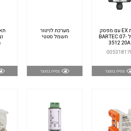
מדי מתח
תיבת EX עם מפסק
מערכת לניטור
תאו
4 פול BARTEC 07-
חשמל סטטי
וצ
3512 20A
ה
רבי מודדים ומונים
00531817
מתמרי זרם מתח תדר הספק
צפייה במוצר
צפייה במוצר
ותקשורת
מחברים תעשייתיים – HDC