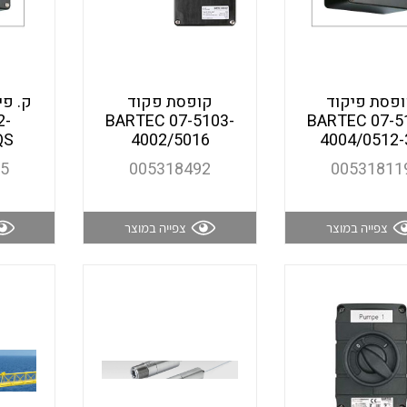
כבלי תקשורת ובקרה
פסת פיקוד
קופסת פקוד
2-
BARTEC 07-5103-
BARTEC 07-5
כבלים גמישים
QS
4002/5016
4004/0512-
15
005318492
00531811
כבלים מיוחדים המיועדים
להתקנות במערכות הסולריות
צפייה במוצר
צפייה במוצר
ציוד קוטר 22
ציוד מודולרי