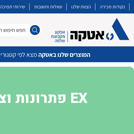
נקודות מכירה
הצוות שלנו
שאלות ותשובות
שירותי תמיכה
חפש חיפוש חו
המוצרים שלנו באטקה
מצא לפי קטגוריי
איכות | שרות | זמינות
פתרונות וציוד לסביבה נפיצה EX
אטקה בע”מ היא החברה הגדולה והמובילה בישראל בשיווק והפצה של מוצרי
מיתוג, בקרה , ואינסטלציה חשמלית ופעילה ב7 תחומים:
חשמל
מיתוג ואינסטלציה חשמלית