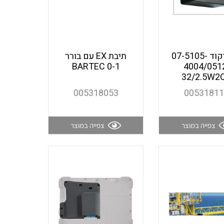
חוטים קשיחים
ק. פיקוד 07-5105-
תיבת EX עם בורר
BARTEC 0-1
4004/051
כבלים נטולי הלוגן
32/2.5W2
005318053
0053181
כבלים מיוחדים
צפייה במוצר
צפייה במוצר
מנתקים
מדי זרם