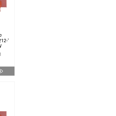
פ
212-
W
1