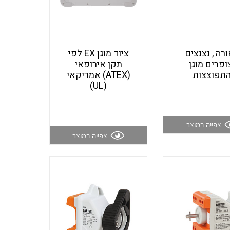
שנטים
רה , נצנצים
ציוד מוגן EX לפי
ופרים מוגן
תקן אירופאי
תפוצצות
(ATEX) אמריקאי
ממסרי זליגה
(UL)
צגי מתח ,זרם,תדירות ,וכו
צפייה במוצר
צפייה במוצר
אביזרים ל T7