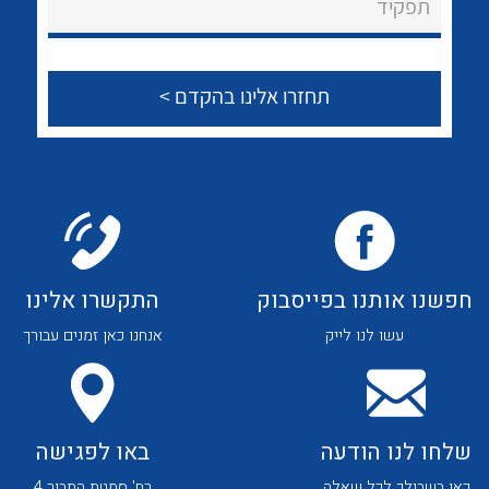
תפקיד
לכל מוצרי היצרן
לכל מוצרי היצרן
נקודות מכירה
לכל מוצרי היצרן
לכל מוצרי היצרן
הצוות שלנו
חפשנו אותנו בפייסבוק
התקשרו אלינו
שאלות ותשובות
עשו לנו לייק
אנחנו כאן זמנים עבורך
שירותי תמיכה
אודות
שלחו לנו הודעה
באו לפגישה
About Ateka Ltd.
לכל מוצרי היצרן
לכל מוצרי היצרן
כאן בשבילך לכל שאלה
רח' סמטת התבור 4