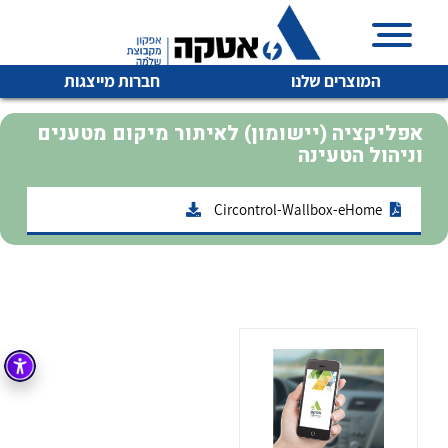
המוצרים שלנו
חברות מייצגות
אפליקציה (יישומון) לאיתור מיקום מטענים
וניהול הטעינה
Circontrol-Wallbox-eHome
איכות | שרות | זמינות
לכל מוצרי היצרן
לכל מוצרי היצרן
אטקה בע”מ היא החברה הגדולה והמובילה בישראל בשיווק
והפצה של מוצרי
מיתוג, בקרה , ואינסטלציה חשמלית ופעילה ב7 תחומים:
חשמל
מיתוג ואינסטלציה חשמלית
בקרה
רובוטיקה ואוטומציה תעשייתית
לכל מוצרי היצרן
לכל מוצרי היצרן
זיווד
קופסאות וארונות לחשמל, בקרה ואלקטרוניקה